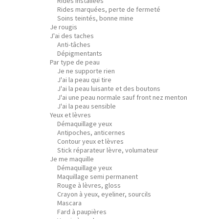
Rides installées
Rides marquées, perte de fermeté
Soins teintés, bonne mine
Je rougis
J'ai des taches
Anti-tâches
Dépigmentants
Par type de peau
Je ne supporte rien
J'ai la peau qui tire
J'ai la peau luisante et des boutons
J'ai une peau normale sauf front nez menton
J'ai la peau sensible
Yeux et lèvres
Démaquillage yeux
Antipoches, anticernes
Contour yeux et lèvres
Stick réparateur lèvre, volumateur
Je me maquille
Démaquillage yeux
Maquillage semi permanent
Rouge à lèvres, gloss
Crayon à yeux, eyeliner, sourcils
Mascara
Fard à paupières