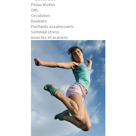
Peaux lésées
ORL
Circulation
Douleurs
Purifiants assainissants
Sommeil stress
Insectes et acariens