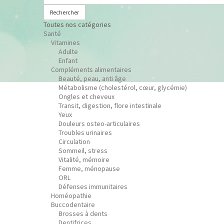
Rechercher
Toutes nos catégories
Santé
Vitamines
Adulte
Enfant
Compléments alimentaires
Beauté, peau, anti âge
Métabolisme (cholestérol, cœur, glycémie)
Ongles et cheveux
Transit, digestion, flore intestinale
Yeux
Douleurs osteo-articulaires
Troubles urinaires
Circulation
Sommeil, stress
Vitalité, mémoire
Femme, ménopause
ORL
Défenses immunitaires
Homéopathie
Buccodentaire
Brosses à dents
Dentifrices