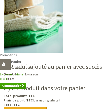
Promotions
Panier
Produit ajouté au panier avec succès
Aucun produit
Livraison
Quantité
Livraison gratuite !
Total
Total
0,00 €
Commander
Il y a 1 produit dans votre panier.
Total produits TTC
Frais de port TTC
Livraison gratuite !
Total TTC