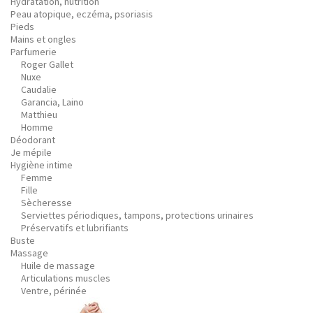
Hydratation, nutrition
Peau atopique, eczéma, psoriasis
Pieds
Mains et ongles
Parfumerie
Roger Gallet
Nuxe
Caudalie
Garancia, Laino
Matthieu
Homme
Déodorant
Je mépile
Hygiène intime
Femme
Fille
Sècheresse
Serviettes périodiques, tampons, protections urinaires
Préservatifs et lubrifiants
Buste
Massage
Huile de massage
Articulations muscles
Ventre, périnée