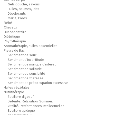
Gels douche, savons
Huiles, baumes, laits
Déodorants
Mains, Pieds
Bébé
Cheveux
Buccodentaire
Diététique
Phytothérapie
Aromathérapie, huiles essentielles
Fleurs de Bach
Sentiment de souci
Sentiment d'incertitude
Sentiment de manque d'intérêt
Sentiment de solitude
Sentiment de sensibilité
Sentiment de tristesse
Sentiment de préoccupation excessive
Huiles végétales
Nutrithérapie
Equilibre digestif
Détente. Relaxation. Sommeil
Vitalité. Performances intellectuelles
Equilibre lipidique