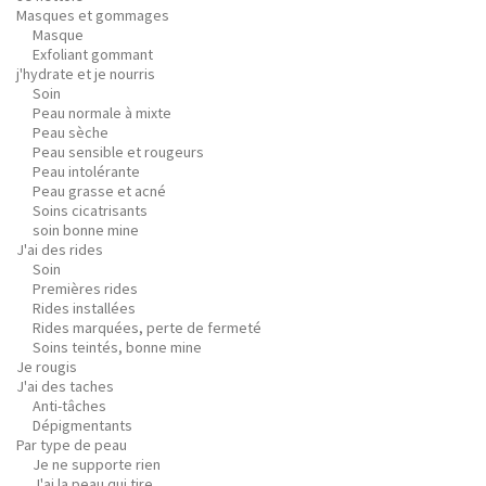
Masques et gommages
Masque
Exfoliant gommant
j'hydrate et je nourris
Soin
Peau normale à mixte
Peau sèche
Peau sensible et rougeurs
Peau intolérante
Peau grasse et acné
Soins cicatrisants
soin bonne mine
J'ai des rides
Soin
Premières rides
Rides installées
Rides marquées, perte de fermeté
Soins teintés, bonne mine
Je rougis
J'ai des taches
Anti-tâches
Dépigmentants
Par type de peau
Je ne supporte rien
J'ai la peau qui tire