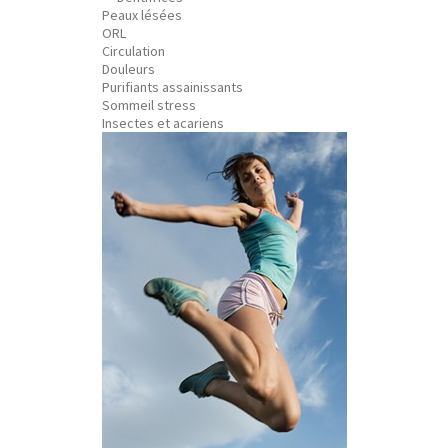
Peaux lésées
ORL
Circulation
Douleurs
Purifiants assainissants
Sommeil stress
Insectes et acariens