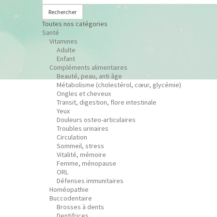
Rechercher
Toutes nos catégories
Santé
Vitamines
Adulte
Enfant
Compléments alimentaires
Beauté, peau, anti âge
Métabolisme (cholestérol, cœur, glycémie)
Ongles et cheveux
Transit, digestion, flore intestinale
Yeux
Douleurs osteo-articulaires
Troubles urinaires
Circulation
Sommeil, stress
Vitalité, mémoire
Femme, ménopause
ORL
Défenses immunitaires
Homéopathie
Buccodentaire
Brosses à dents
Dentifrices