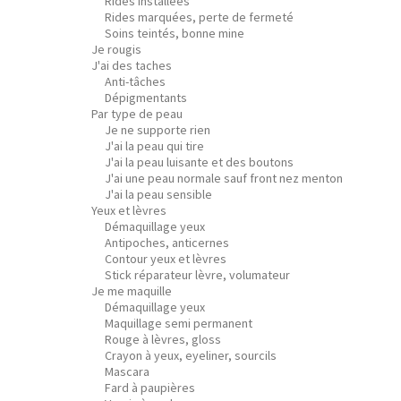
Rides installées
Rides marquées, perte de fermeté
Soins teintés, bonne mine
Je rougis
J'ai des taches
Anti-tâches
Dépigmentants
Par type de peau
Je ne supporte rien
J'ai la peau qui tire
J'ai la peau luisante et des boutons
J'ai une peau normale sauf front nez menton
J'ai la peau sensible
Yeux et lèvres
Démaquillage yeux
Antipoches, anticernes
Contour yeux et lèvres
Stick réparateur lèvre, volumateur
Je me maquille
Démaquillage yeux
Maquillage semi permanent
Rouge à lèvres, gloss
Crayon à yeux, eyeliner, sourcils
Mascara
Fard à paupières