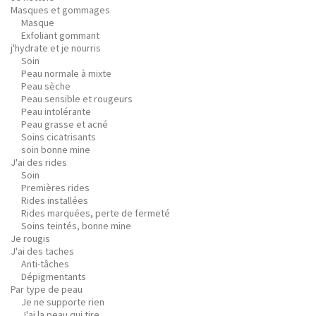
Masques et gommages
Masque
Exfoliant gommant
j'hydrate et je nourris
Soin
Peau normale à mixte
Peau sèche
Peau sensible et rougeurs
Peau intolérante
Peau grasse et acné
Soins cicatrisants
soin bonne mine
J'ai des rides
Soin
Premières rides
Rides installées
Rides marquées, perte de fermeté
Soins teintés, bonne mine
Je rougis
J'ai des taches
Anti-tâches
Dépigmentants
Par type de peau
Je ne supporte rien
J'ai la peau qui tire