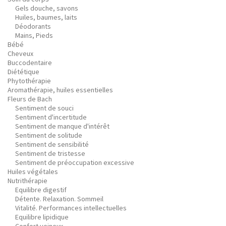
Gels douche, savons
Huiles, baumes, laits
Déodorants
Mains, Pieds
Bébé
Cheveux
Buccodentaire
Diététique
Phytothérapie
Aromathérapie, huiles essentielles
Fleurs de Bach
Sentiment de souci
Sentiment d'incertitude
Sentiment de manque d'intérêt
Sentiment de solitude
Sentiment de sensibilité
Sentiment de tristesse
Sentiment de préoccupation excessive
Huiles végétales
Nutrithérapie
Equilibre digestif
Détente. Relaxation. Sommeil
Vitalité. Performances intellectuelles
Equilibre lipidique