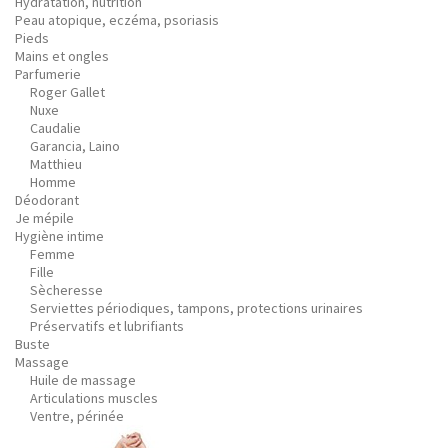
Hydratation, nutrition
Peau atopique, eczéma, psoriasis
Pieds
Mains et ongles
Parfumerie
Roger Gallet
Nuxe
Caudalie
Garancia, Laino
Matthieu
Homme
Déodorant
Je mépile
Hygiène intime
Femme
Fille
Sècheresse
Serviettes périodiques, tampons, protections urinaires
Préservatifs et lubrifiants
Buste
Massage
Huile de massage
Articulations muscles
Ventre, périnée