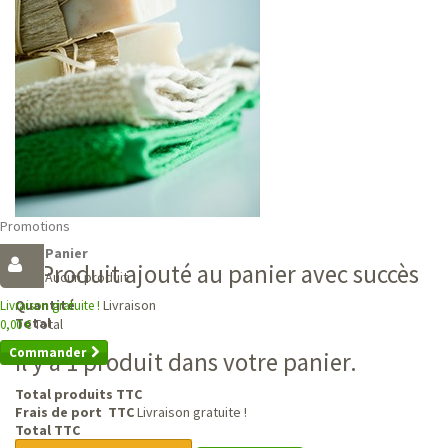
Promotions
Panier
Produit ajouté au panier avec succès
Aucun produit
Livraison
Quantité
Livraison gratuite !
Total
Total
0,00 €
Commander
Il y a 1 produit dans votre panier.
Total produits TTC
Frais de port TTC
Livraison gratuite !
Total TTC