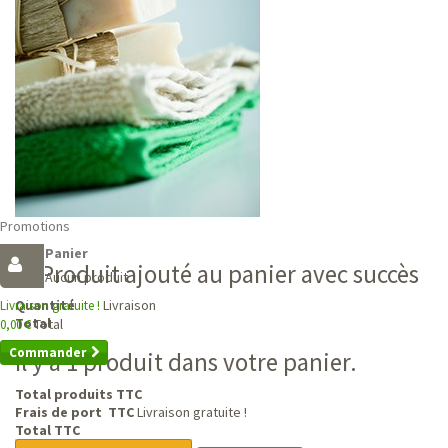
Promotions
Panier
Produit ajouté au panier avec succès
Aucun produit
Livraison
Quantité
Livraison gratuite !
Total
Total
0,00 €
Commander
Il y a 1 produit dans votre panier.
Total produits TTC
Frais de port TTC
Livraison gratuite !
Total TTC