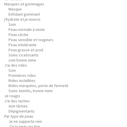
Masques et gommages
Masque
Exfoliant gommant
j'hydrate et je nourris
Soin
Peau normale à mixte
Peau sèche
Peau sensible et rougeurs
Peau intolérante
Peau grasse et acné
Soins cicatrisants
soin bonne mine
J'ai des rides
Soin
Premières rides
Rides installées
Rides marquées, perte de fermeté
Soins teintés, bonne mine
Je rougis
J'ai des taches
Anti-tâches
Dépigmentants
Par type de peau
Je ne supporte rien
J'ai la peau qui tire