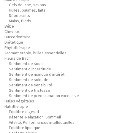
Gels douche, savons
Huiles, baumes, laits
Déodorants
Mains, Pieds
Bébé
Cheveux
Buccodentaire
Diététique
Phytothérapie
Aromathérapie, huiles essentielles
Fleurs de Bach
Sentiment de souci
Sentiment d'incertitude
Sentiment de manque d'intérêt
Sentiment de solitude
Sentiment de sensibilité
Sentiment de tristesse
Sentiment de préoccupation excessive
Huiles végétales
Nutrithérapie
Equilibre digestif
Détente. Relaxation. Sommeil
Vitalité. Performances intellectuelles
Equilibre lipidique