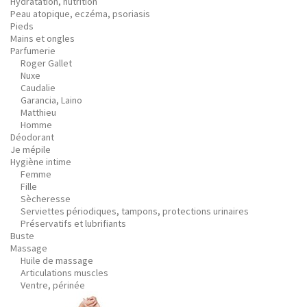
Hydratation, nutrition
Peau atopique, eczéma, psoriasis
Pieds
Mains et ongles
Parfumerie
Roger Gallet
Nuxe
Caudalie
Garancia, Laino
Matthieu
Homme
Déodorant
Je mépile
Hygiène intime
Femme
Fille
Sècheresse
Serviettes périodiques, tampons, protections urinaires
Préservatifs et lubrifiants
Buste
Massage
Huile de massage
Articulations muscles
Ventre, périnée