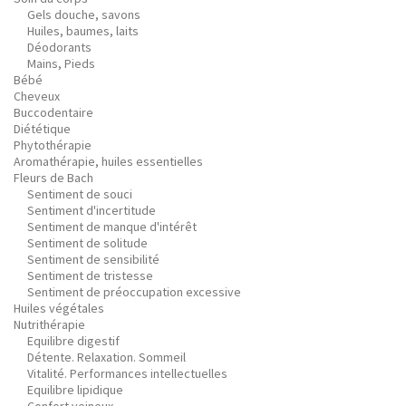
Gels douche, savons
Huiles, baumes, laits
Déodorants
Mains, Pieds
Bébé
Cheveux
Buccodentaire
Diététique
Phytothérapie
Aromathérapie, huiles essentielles
Fleurs de Bach
Sentiment de souci
Sentiment d'incertitude
Sentiment de manque d'intérêt
Sentiment de solitude
Sentiment de sensibilité
Sentiment de tristesse
Sentiment de préoccupation excessive
Huiles végétales
Nutrithérapie
Equilibre digestif
Détente. Relaxation. Sommeil
Vitalité. Performances intellectuelles
Equilibre lipidique