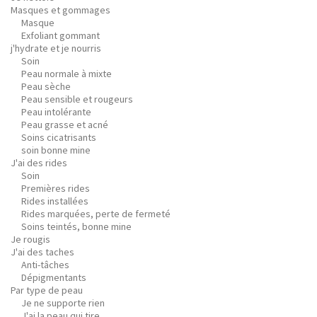
Masques et gommages
Masque
Exfoliant gommant
j'hydrate et je nourris
Soin
Peau normale à mixte
Peau sèche
Peau sensible et rougeurs
Peau intolérante
Peau grasse et acné
Soins cicatrisants
soin bonne mine
J'ai des rides
Soin
Premières rides
Rides installées
Rides marquées, perte de fermeté
Soins teintés, bonne mine
Je rougis
J'ai des taches
Anti-tâches
Dépigmentants
Par type de peau
Je ne supporte rien
J'ai la peau qui tire