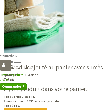
Promotions
Panier
Produit ajouté au panier avec succès
Aucun produit
Livraison
Quantité
Livraison gratuite !
Total
Total
0,00 €
Commander
Il y a 1 produit dans votre panier.
Total produits TTC
Frais de port TTC
Livraison gratuite !
Total TTC