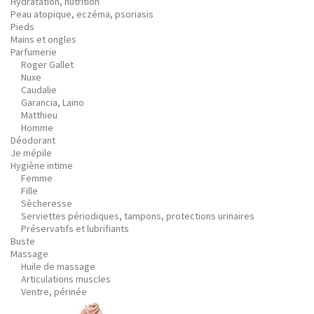
Hydratation, nutrition
Peau atopique, eczéma, psoriasis
Pieds
Mains et ongles
Parfumerie
Roger Gallet
Nuxe
Caudalie
Garancia, Laino
Matthieu
Homme
Déodorant
Je mépile
Hygiène intime
Femme
Fille
Sècheresse
Serviettes périodiques, tampons, protections urinaires
Préservatifs et lubrifiants
Buste
Massage
Huile de massage
Articulations muscles
Ventre, périnée