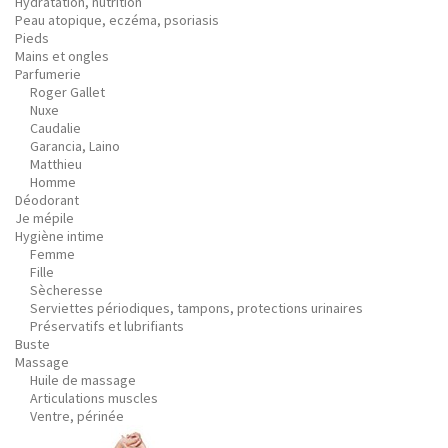
Hydratation, nutrition
Peau atopique, eczéma, psoriasis
Pieds
Mains et ongles
Parfumerie
Roger Gallet
Nuxe
Caudalie
Garancia, Laino
Matthieu
Homme
Déodorant
Je mépile
Hygiène intime
Femme
Fille
Sècheresse
Serviettes périodiques, tampons, protections urinaires
Préservatifs et lubrifiants
Buste
Massage
Huile de massage
Articulations muscles
Ventre, périnée