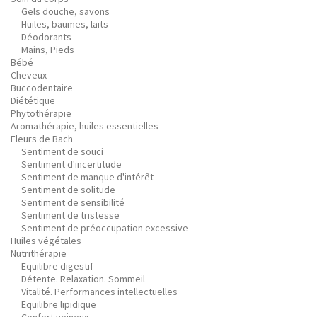
Gels douche, savons
Huiles, baumes, laits
Déodorants
Mains, Pieds
Bébé
Cheveux
Buccodentaire
Diététique
Phytothérapie
Aromathérapie, huiles essentielles
Fleurs de Bach
Sentiment de souci
Sentiment d'incertitude
Sentiment de manque d'intérêt
Sentiment de solitude
Sentiment de sensibilité
Sentiment de tristesse
Sentiment de préoccupation excessive
Huiles végétales
Nutrithérapie
Equilibre digestif
Détente. Relaxation. Sommeil
Vitalité. Performances intellectuelles
Equilibre lipidique