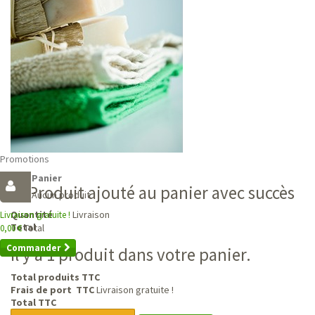
Promotions
Panier
Produit ajouté au panier avec succès
Aucun produit
Livraison
Quantité
Livraison gratuite !
Total
Total
0,00 €
Commander
Il y a 1 produit dans votre panier.
Total produits TTC
Frais de port TTC
Livraison gratuite !
Total TTC