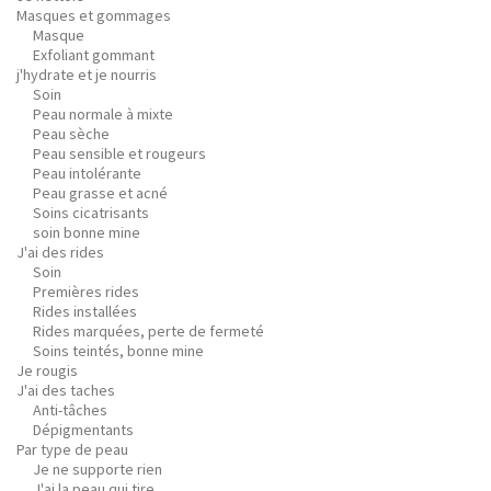
Masques et gommages
Masque
Exfoliant gommant
j'hydrate et je nourris
Soin
Peau normale à mixte
Peau sèche
Peau sensible et rougeurs
Peau intolérante
Peau grasse et acné
Soins cicatrisants
soin bonne mine
J'ai des rides
Soin
Premières rides
Rides installées
Rides marquées, perte de fermeté
Soins teintés, bonne mine
Je rougis
J'ai des taches
Anti-tâches
Dépigmentants
Par type de peau
Je ne supporte rien
J'ai la peau qui tire