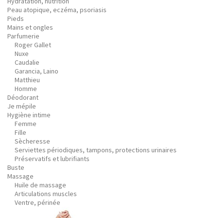
Hydratation, nutrition
Peau atopique, eczéma, psoriasis
Pieds
Mains et ongles
Parfumerie
Roger Gallet
Nuxe
Caudalie
Garancia, Laino
Matthieu
Homme
Déodorant
Je mépile
Hygiène intime
Femme
Fille
Sècheresse
Serviettes périodiques, tampons, protections urinaires
Préservatifs et lubrifiants
Buste
Massage
Huile de massage
Articulations muscles
Ventre, périnée