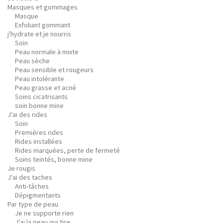
Masques et gommages
Masque
Exfoliant gommant
j'hydrate et je nourris
Soin
Peau normale à mixte
Peau sèche
Peau sensible et rougeurs
Peau intolérante
Peau grasse et acné
Soins cicatrisants
soin bonne mine
J'ai des rides
Soin
Premières rides
Rides installées
Rides marquées, perte de fermeté
Soins teintés, bonne mine
Je rougis
J'ai des taches
Anti-tâches
Dépigmentants
Par type de peau
Je ne supporte rien
J'ai la peau qui tire