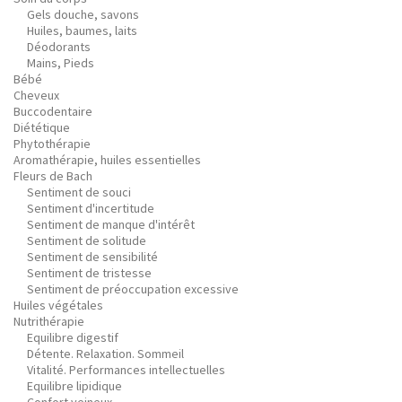
Gels douche, savons
Huiles, baumes, laits
Déodorants
Mains, Pieds
Bébé
Cheveux
Buccodentaire
Diététique
Phytothérapie
Aromathérapie, huiles essentielles
Fleurs de Bach
Sentiment de souci
Sentiment d'incertitude
Sentiment de manque d'intérêt
Sentiment de solitude
Sentiment de sensibilité
Sentiment de tristesse
Sentiment de préoccupation excessive
Huiles végétales
Nutrithérapie
Equilibre digestif
Détente. Relaxation. Sommeil
Vitalité. Performances intellectuelles
Equilibre lipidique