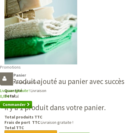
Promotions
Panier
Produit ajouté au panier avec succès
Aucun produit
Livraison
Quantité
Livraison gratuite !
Total
Total
0,00 €
Commander
Il y a 1 produit dans votre panier.
Total produits TTC
Frais de port TTC
Livraison gratuite !
Total TTC