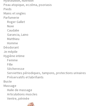
Hydratation, nutrition
Peau atopique, eczéma, psoriasis
Pieds
Mains et ongles
Parfumerie
Roger Gallet
Nuxe
Caudalie
Garancia, Laino
Matthieu
Homme
Déodorant
Je mépile
Hygiène intime
Femme
Fille
Sècheresse
Serviettes périodiques, tampons, protections urinaires
Préservatifs et lubrifiants
Buste
Massage
Huile de massage
Articulations muscles
Ventre, périnée