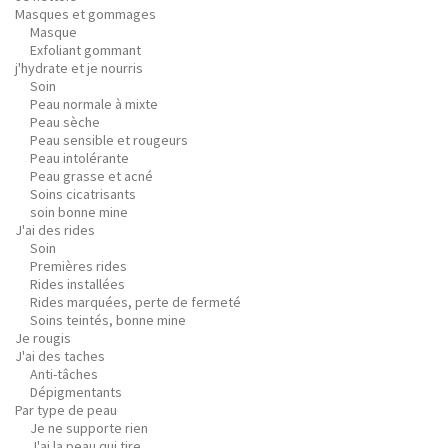
Masques et gommages
Masque
Exfoliant gommant
j'hydrate et je nourris
Soin
Peau normale à mixte
Peau sèche
Peau sensible et rougeurs
Peau intolérante
Peau grasse et acné
Soins cicatrisants
soin bonne mine
J'ai des rides
Soin
Premières rides
Rides installées
Rides marquées, perte de fermeté
Soins teintés, bonne mine
Je rougis
J'ai des taches
Anti-tâches
Dépigmentants
Par type de peau
Je ne supporte rien
J'ai la peau qui tire