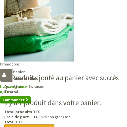
Promotions
Panier
Produit ajouté au panier avec succès
Aucun produit
Livraison
Quantité
Livraison gratuite !
Total
Total
0,00 €
Commander
Il y a 1 produit dans votre panier.
Total produits TTC
Frais de port TTC
Livraison gratuite !
Total TTC