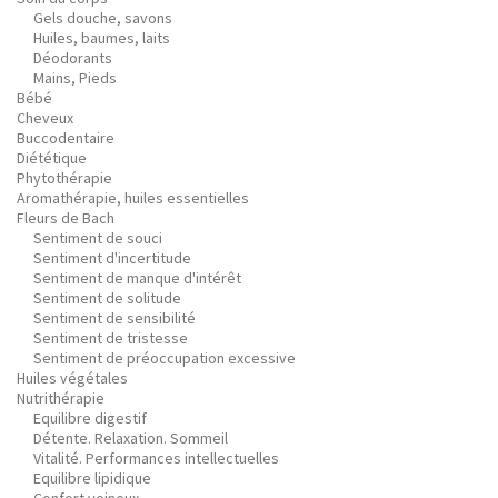
Gels douche, savons
Huiles, baumes, laits
Déodorants
Mains, Pieds
Bébé
Cheveux
Buccodentaire
Diététique
Phytothérapie
Aromathérapie, huiles essentielles
Fleurs de Bach
Sentiment de souci
Sentiment d'incertitude
Sentiment de manque d'intérêt
Sentiment de solitude
Sentiment de sensibilité
Sentiment de tristesse
Sentiment de préoccupation excessive
Huiles végétales
Nutrithérapie
Equilibre digestif
Détente. Relaxation. Sommeil
Vitalité. Performances intellectuelles
Equilibre lipidique