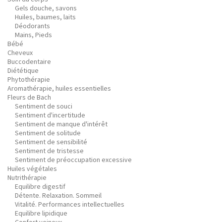
Gels douche, savons
Huiles, baumes, laits
Déodorants
Mains, Pieds
Bébé
Cheveux
Buccodentaire
Diététique
Phytothérapie
Aromathérapie, huiles essentielles
Fleurs de Bach
Sentiment de souci
Sentiment d'incertitude
Sentiment de manque d'intérêt
Sentiment de solitude
Sentiment de sensibilité
Sentiment de tristesse
Sentiment de préoccupation excessive
Huiles végétales
Nutrithérapie
Equilibre digestif
Détente. Relaxation. Sommeil
Vitalité. Performances intellectuelles
Equilibre lipidique