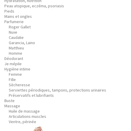
Hydratation, nutrition
Peau atopique, eczéma, psoriasis
Pieds
Mains et ongles
Parfumerie
Roger Gallet
Nuxe
Caudalie
Garancia, Laino
Matthieu
Homme
Déodorant
Je mépile
Hygiène intime
Femme
Fille
Sècheresse
Serviettes périodiques, tampons, protections urinaires
Préservatifs et lubrifiants
Buste
Massage
Huile de massage
Articulations muscles
Ventre, périnée