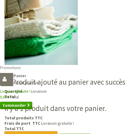
Promotions
Panier
Produit ajouté au panier avec succès
Aucun produit
Livraison
Quantité
Livraison gratuite !
Total
Total
0,00 €
Commander
Il y a 1 produit dans votre panier.
Total produits TTC
Frais de port TTC
Livraison gratuite !
Total TTC