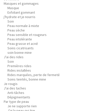
Masques et gommages
Masque
Exfoliant gommant
j'hydrate et je nourris
Soin
Peau normale à mixte
Peau sèche
Peau sensible et rougeurs
Peau intolérante
Peau grasse et acné
Soins cicatrisants
soin bonne mine
J'ai des rides
Soin
Premières rides
Rides installées
Rides marquées, perte de fermeté
Soins teintés, bonne mine
Je rougis
J'ai des taches
Anti-tâches
Dépigmentants
Par type de peau
Je ne supporte rien
J'ai la peau qui tire