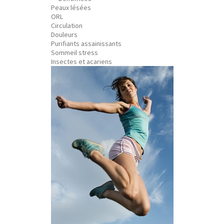
Peaux lésées
ORL
Circulation
Douleurs
Purifiants assainissants
Sommeil stress
Insectes et acariens