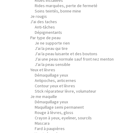
Rides installées
Rides marquées, perte de fermeté
Soins teintés, bonne mine
Je rougis
J'ai des taches
Anti-tâches
Dépigmentants
Par type de peau
Je ne supporte rien
J'ai la peau qui tire
J'ai la peau luisante et des boutons
J'ai une peau normale sauf front nez menton
J'ai la peau sensible
Yeux et lèvres
Démaquillage yeux
Antipoches, anticernes
Contour yeux et lèvres
Stick réparateur lèvre, volumateur
Je me maquille
Démaquillage yeux
Maquillage semi permanent
Rouge à lèvres, gloss
Crayon à yeux, eyeliner, sourcils
Mascara
Fard à paupières