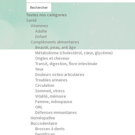
Rechercher
Toutes nos catégories
Santé
Vitamines
Adulte
Enfant
Compléments alimentaires
Beauté, peau, anti âge
Métabolisme (cholestérol, cœur, glycémie)
Ongles et cheveux
Transit, digestion, flore intestinale
Yeux
Douleurs osteo-articulaires
Troubles urinaires
Circulation
Sommeil, stress
Vitalité, mémoire
Femme, ménopause
ORL
Défenses immunitaires
Homéopathie
Buccodentaire
Brosses à dents
Dentifrices