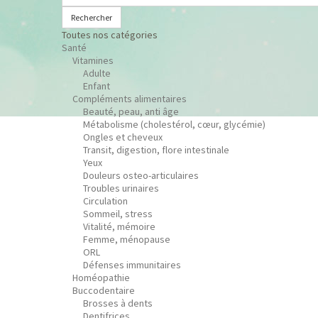
Rechercher
Toutes nos catégories
Santé
Vitamines
Adulte
Enfant
Compléments alimentaires
Beauté, peau, anti âge
Métabolisme (cholestérol, cœur, glycémie)
Ongles et cheveux
Transit, digestion, flore intestinale
Yeux
Douleurs osteo-articulaires
Troubles urinaires
Circulation
Sommeil, stress
Vitalité, mémoire
Femme, ménopause
ORL
Défenses immunitaires
Homéopathie
Buccodentaire
Brosses à dents
Dentifrices