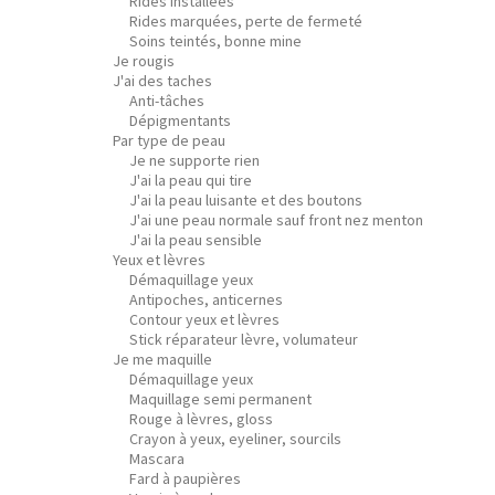
Rides installées
Rides marquées, perte de fermeté
Soins teintés, bonne mine
Je rougis
J'ai des taches
Anti-tâches
Dépigmentants
Par type de peau
Je ne supporte rien
J'ai la peau qui tire
J'ai la peau luisante et des boutons
J'ai une peau normale sauf front nez menton
J'ai la peau sensible
Yeux et lèvres
Démaquillage yeux
Antipoches, anticernes
Contour yeux et lèvres
Stick réparateur lèvre, volumateur
Je me maquille
Démaquillage yeux
Maquillage semi permanent
Rouge à lèvres, gloss
Crayon à yeux, eyeliner, sourcils
Mascara
Fard à paupières