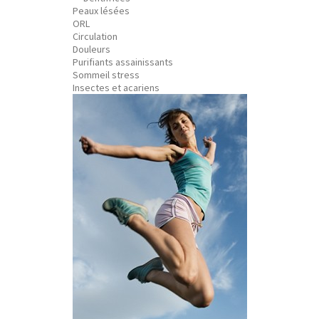
Peaux lésées
ORL
Circulation
Douleurs
Purifiants assainissants
Sommeil stress
Insectes et acariens