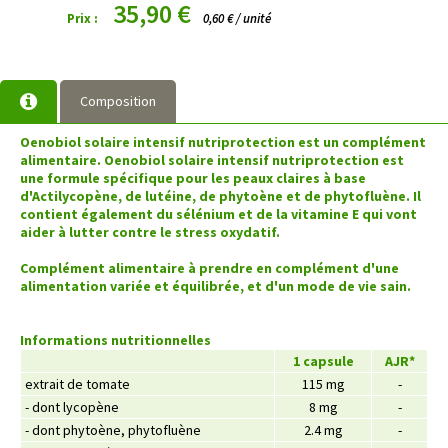
35,90 €
Prix :
0,60 € / unité
Composition
Oenobiol solaire intensif nutriprotection
est un complément
alimentaire.
Oenobiol solaire intensif nutriprotection
est
une formule spécifique pour les peaux claires à base
d'Actilycopène, de lutéine, de phytoène et de phytofluène. Il
contient également du sélénium et de la vitamine E qui vont
aider à lutter contre le stress oxydatif.
Complément alimentaire à prendre en complément d'une
alimentation variée et équilibrée, et d'un mode de vie sain.
Informations nutritionnelles
1 capsule
AJR*
extrait de tomate
115 mg
-
- dont lycopène
8 mg
-
- dont phytoène, phytofluène
2.4 mg
-