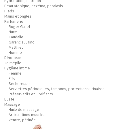
Hydratation, nutrition
Peau atopique, eczéma, psoriasis
Pieds
Mains et ongles
Parfumerie
Roger Gallet
Nuxe
Caudalie
Garancia, Laino
Matthieu
Homme
Déodorant
Je mépile
Hygiène intime
Femme
Fille
Sècheresse
Serviettes périodiques, tampons, protections urinaires
Préservatifs et lubrifiants
Buste
Massage
Huile de massage
Articulations muscles
Ventre, périnée