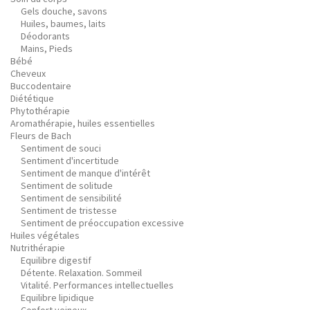
Gels douche, savons
Huiles, baumes, laits
Déodorants
Mains, Pieds
Bébé
Cheveux
Buccodentaire
Diététique
Phytothérapie
Aromathérapie, huiles essentielles
Fleurs de Bach
Sentiment de souci
Sentiment d'incertitude
Sentiment de manque d'intérêt
Sentiment de solitude
Sentiment de sensibilité
Sentiment de tristesse
Sentiment de préoccupation excessive
Huiles végétales
Nutrithérapie
Equilibre digestif
Détente. Relaxation. Sommeil
Vitalité. Performances intellectuelles
Equilibre lipidique