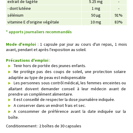
extrait de tagète
5.25 mg
-
- dont lutéine
1 mg
-
sélénium
50 µg
91%
vitamine E d'origine végétale
10 mg
83%
* apports journaliers recommandés
Mode d'emploi
: 1 capsule par jour au cours d'un repas, 1 mois
avant, pendant et après l'exposition au soleil.
Précautions d'emploi
:
Tenir hors de portée des jeunes enfants.
Ne protège pas des coups de soleil, une protection solaire
adaptée au type de peau est indispensable
Les personnes sous contrôl médical, les femmes enceintes ou
allaitant doivent demander conseil à leur médecin avant de
prendre un complément alimentaire.
Il est conseillé de respecter la dose journalière indiquée.
A conserver dans un endroit frais et sec.
A consommer de préférence avant la date indiquée sur la
boîte.
Conditionnement : 2 boîtes de 30 capsules