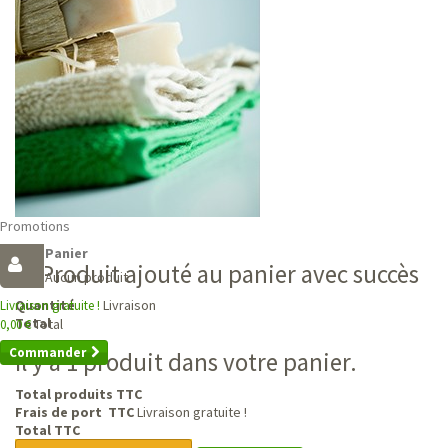
Promotions
Panier
Produit ajouté au panier avec succès
Aucun produit
Livraison
Quantité
Livraison gratuite !
Total
Total
0,00 €
Commander
Il y a 1 produit dans votre panier.
Total produits TTC
Frais de port TTC
Livraison gratuite !
Total TTC