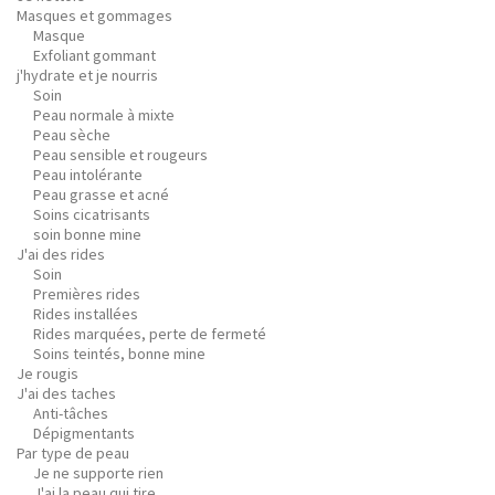
Masques et gommages
Masque
Exfoliant gommant
j'hydrate et je nourris
Soin
Peau normale à mixte
Peau sèche
Peau sensible et rougeurs
Peau intolérante
Peau grasse et acné
Soins cicatrisants
soin bonne mine
J'ai des rides
Soin
Premières rides
Rides installées
Rides marquées, perte de fermeté
Soins teintés, bonne mine
Je rougis
J'ai des taches
Anti-tâches
Dépigmentants
Par type de peau
Je ne supporte rien
J'ai la peau qui tire