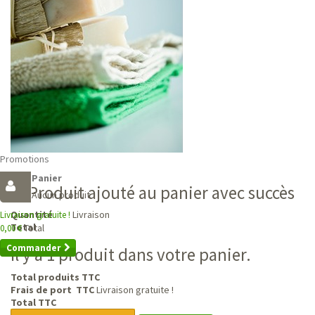
Promotions
Panier
Produit ajouté au panier avec succès
Aucun produit
Livraison
Quantité
Livraison gratuite !
Total
Total
0,00 €
Commander
Il y a 1 produit dans votre panier.
Total produits TTC
Frais de port TTC
Livraison gratuite !
Total TTC