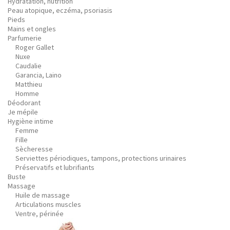
Hydratation, nutrition
Peau atopique, eczéma, psoriasis
Pieds
Mains et ongles
Parfumerie
Roger Gallet
Nuxe
Caudalie
Garancia, Laino
Matthieu
Homme
Déodorant
Je mépile
Hygiène intime
Femme
Fille
Sècheresse
Serviettes périodiques, tampons, protections urinaires
Préservatifs et lubrifiants
Buste
Massage
Huile de massage
Articulations muscles
Ventre, périnée