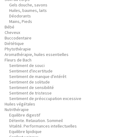
Gels douche, savons
Huiles, baumes, laits
Déodorants
Mains, Pieds
Bébé
Cheveux
Buccodentaire
Diététique
Phytothérapie
Aromathérapie, huiles essentielles
Fleurs de Bach
Sentiment de souci
Sentiment d'incertitude
Sentiment de manque d'intérêt
Sentiment de solitude
Sentiment de sensibilité
Sentiment de tristesse
Sentiment de préoccupation excessive
Huiles végétales
Nutrithérapie
Equilibre digestif
Détente. Relaxation. Sommeil
Vitalité. Performances intellectuelles
Equilibre lipidique