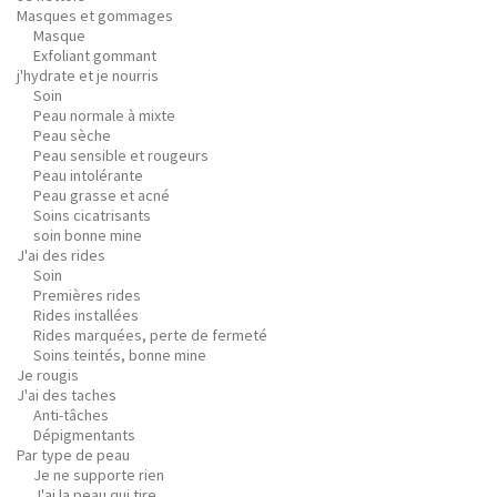
Masques et gommages
Masque
Exfoliant gommant
j'hydrate et je nourris
Soin
Peau normale à mixte
Peau sèche
Peau sensible et rougeurs
Peau intolérante
Peau grasse et acné
Soins cicatrisants
soin bonne mine
J'ai des rides
Soin
Premières rides
Rides installées
Rides marquées, perte de fermeté
Soins teintés, bonne mine
Je rougis
J'ai des taches
Anti-tâches
Dépigmentants
Par type de peau
Je ne supporte rien
J'ai la peau qui tire