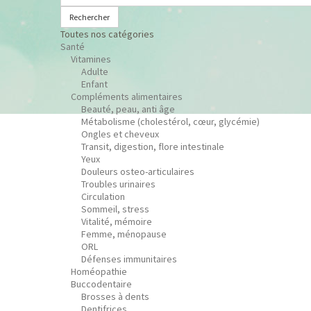
Rechercher
Toutes nos catégories
Santé
Vitamines
Adulte
Enfant
Compléments alimentaires
Beauté, peau, anti âge
Métabolisme (cholestérol, cœur, glycémie)
Ongles et cheveux
Transit, digestion, flore intestinale
Yeux
Douleurs osteo-articulaires
Troubles urinaires
Circulation
Sommeil, stress
Vitalité, mémoire
Femme, ménopause
ORL
Défenses immunitaires
Homéopathie
Buccodentaire
Brosses à dents
Dentifrices