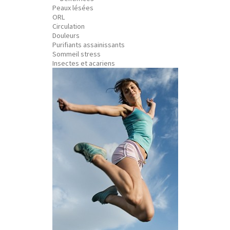
Peaux lésées
ORL
Circulation
Douleurs
Purifiants assainissants
Sommeil stress
Insectes et acariens