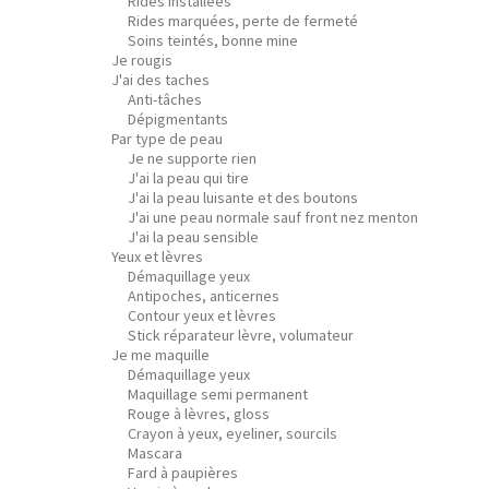
Rides installées
Rides marquées, perte de fermeté
Soins teintés, bonne mine
Je rougis
J'ai des taches
Anti-tâches
Dépigmentants
Par type de peau
Je ne supporte rien
J'ai la peau qui tire
J'ai la peau luisante et des boutons
J'ai une peau normale sauf front nez menton
J'ai la peau sensible
Yeux et lèvres
Démaquillage yeux
Antipoches, anticernes
Contour yeux et lèvres
Stick réparateur lèvre, volumateur
Je me maquille
Démaquillage yeux
Maquillage semi permanent
Rouge à lèvres, gloss
Crayon à yeux, eyeliner, sourcils
Mascara
Fard à paupières