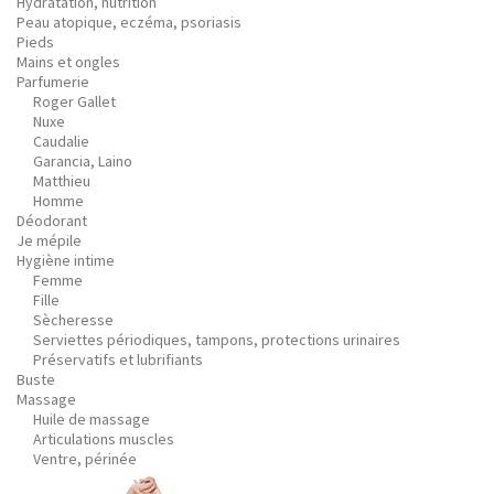
Hydratation, nutrition
Peau atopique, eczéma, psoriasis
Pieds
Mains et ongles
Parfumerie
Roger Gallet
Nuxe
Caudalie
Garancia, Laino
Matthieu
Homme
Déodorant
Je mépile
Hygiène intime
Femme
Fille
Sècheresse
Serviettes périodiques, tampons, protections urinaires
Préservatifs et lubrifiants
Buste
Massage
Huile de massage
Articulations muscles
Ventre, périnée