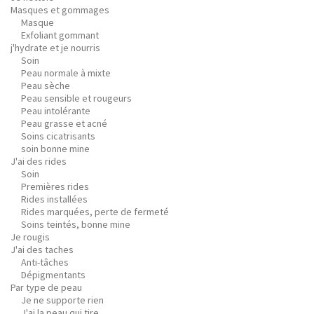
Masques et gommages
Masque
Exfoliant gommant
j'hydrate et je nourris
Soin
Peau normale à mixte
Peau sèche
Peau sensible et rougeurs
Peau intolérante
Peau grasse et acné
Soins cicatrisants
soin bonne mine
J'ai des rides
Soin
Premières rides
Rides installées
Rides marquées, perte de fermeté
Soins teintés, bonne mine
Je rougis
J'ai des taches
Anti-tâches
Dépigmentants
Par type de peau
Je ne supporte rien
J'ai la peau qui tire