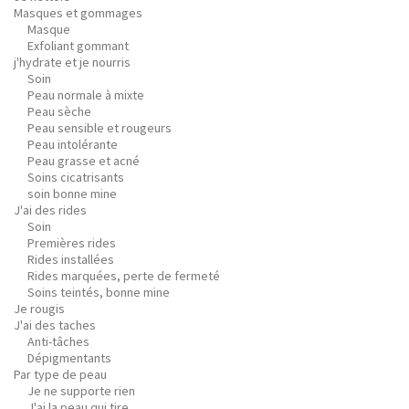
Masques et gommages
Masque
Exfoliant gommant
j'hydrate et je nourris
Soin
Peau normale à mixte
Peau sèche
Peau sensible et rougeurs
Peau intolérante
Peau grasse et acné
Soins cicatrisants
soin bonne mine
J'ai des rides
Soin
Premières rides
Rides installées
Rides marquées, perte de fermeté
Soins teintés, bonne mine
Je rougis
J'ai des taches
Anti-tâches
Dépigmentants
Par type de peau
Je ne supporte rien
J'ai la peau qui tire