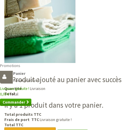
Promotions
Panier
Produit ajouté au panier avec succès
Aucun produit
Livraison
Quantité
Livraison gratuite !
Total
Total
0,00 €
Commander
Il y a 1 produit dans votre panier.
Total produits TTC
Frais de port TTC
Livraison gratuite !
Total TTC