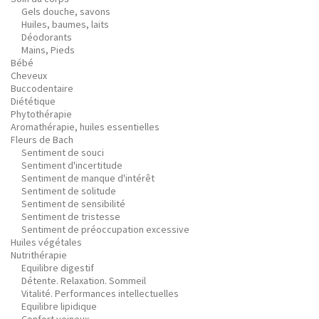
Gels douche, savons
Huiles, baumes, laits
Déodorants
Mains, Pieds
Bébé
Cheveux
Buccodentaire
Diététique
Phytothérapie
Aromathérapie, huiles essentielles
Fleurs de Bach
Sentiment de souci
Sentiment d'incertitude
Sentiment de manque d'intérêt
Sentiment de solitude
Sentiment de sensibilité
Sentiment de tristesse
Sentiment de préoccupation excessive
Huiles végétales
Nutrithérapie
Equilibre digestif
Détente. Relaxation. Sommeil
Vitalité. Performances intellectuelles
Equilibre lipidique