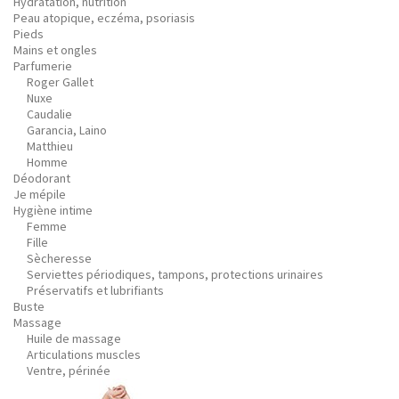
Hydratation, nutrition
Peau atopique, eczéma, psoriasis
Pieds
Mains et ongles
Parfumerie
Roger Gallet
Nuxe
Caudalie
Garancia, Laino
Matthieu
Homme
Déodorant
Je mépile
Hygiène intime
Femme
Fille
Sècheresse
Serviettes périodiques, tampons, protections urinaires
Préservatifs et lubrifiants
Buste
Massage
Huile de massage
Articulations muscles
Ventre, périnée