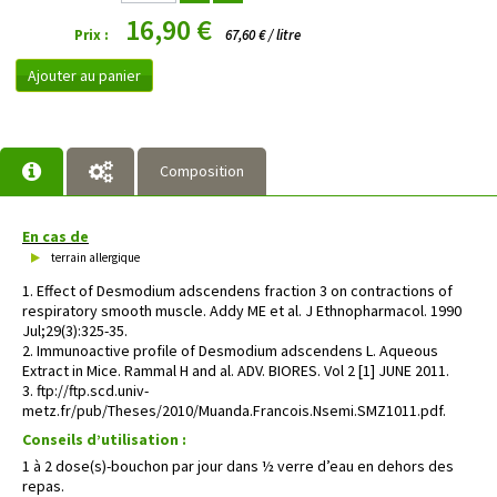
16,90 €
Prix :
67,60 € / litre
Ajouter au panier
Composition
En cas de
terrain allergique
1. Effect of Desmodium adscendens fraction 3 on contractions of
respiratory smooth muscle. Addy ME et al. J Ethnopharmacol. 1990
Jul;29(3):325-35.
2. Immunoactive profile of Desmodium adscendens L. Aqueous
Extract in Mice. Rammal H and al. ADV. BIORES. Vol 2 [1] JUNE 2011.
3. ftp://ftp.scd.univ-
metz.fr/pub/Theses/2010/Muanda.Francois.Nsemi.SMZ1011.pdf.
Conseils d’utilisation :
1 à 2 dose(s)-bouchon par jour dans ½ verre d’eau en dehors des
repas.