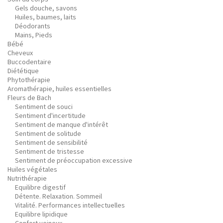
Gels douche, savons
Huiles, baumes, laits
Déodorants
Mains, Pieds
Bébé
Cheveux
Buccodentaire
Diététique
Phytothérapie
Aromathérapie, huiles essentielles
Fleurs de Bach
Sentiment de souci
Sentiment d'incertitude
Sentiment de manque d'intérêt
Sentiment de solitude
Sentiment de sensibilité
Sentiment de tristesse
Sentiment de préoccupation excessive
Huiles végétales
Nutrithérapie
Equilibre digestif
Détente. Relaxation. Sommeil
Vitalité. Performances intellectuelles
Equilibre lipidique