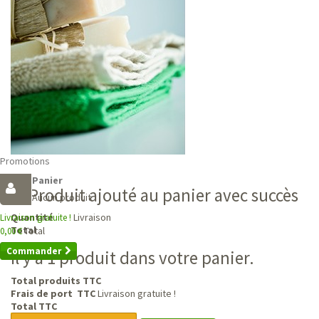
Promotions
Panier
Produit ajouté au panier avec succès
Aucun produit
Livraison
Quantité
Livraison gratuite !
Total
Total
0,00 €
Commander
Il y a 1 produit dans votre panier.
Total produits TTC
Frais de port TTC
Livraison gratuite !
Total TTC