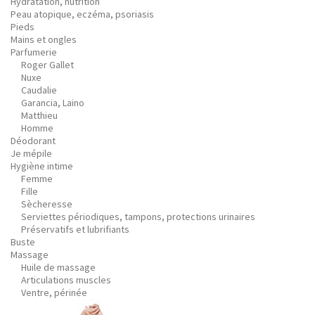
Hydratation, nutrition
Peau atopique, eczéma, psoriasis
Pieds
Mains et ongles
Parfumerie
Roger Gallet
Nuxe
Caudalie
Garancia, Laino
Matthieu
Homme
Déodorant
Je mépile
Hygiène intime
Femme
Fille
Sècheresse
Serviettes périodiques, tampons, protections urinaires
Préservatifs et lubrifiants
Buste
Massage
Huile de massage
Articulations muscles
Ventre, périnée