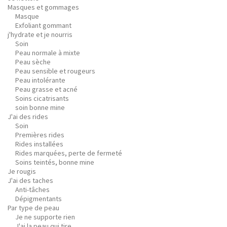
Masques et gommages
Masque
Exfoliant gommant
j'hydrate et je nourris
Soin
Peau normale à mixte
Peau sèche
Peau sensible et rougeurs
Peau intolérante
Peau grasse et acné
Soins cicatrisants
soin bonne mine
J'ai des rides
Soin
Premières rides
Rides installées
Rides marquées, perte de fermeté
Soins teintés, bonne mine
Je rougis
J'ai des taches
Anti-tâches
Dépigmentants
Par type de peau
Je ne supporte rien
J'ai la peau qui tire