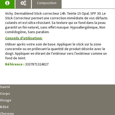
Composition
Vichy. Dermablend Stick correcteur 14h. Teinte 15 Opal. SPF 30. Le
Stick Correcteur permet une correction immédiate de vos défauts
cutanés et est ultra-résistant. Sa texture qui se fond dans la peau
garantit un fini naturel, sans effet masque. Hypoallergénique, Non
comédogène, Sans paraben.
Conseils d'utilisation:
Utiliser après votre soin de base. Appliquer le stick sur la zone
concernée ou en prélevant la quantité de produit désirée avec le
doigt. Appliquer en étirant de l’intérieur vers l’extérieur comme un
fond de teint.
Référence :
3337871324827
Santé
Corps
Visage
Bébé
Cheveux