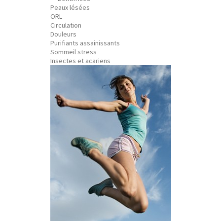
Peaux lésées
ORL
Circulation
Douleurs
Purifiants assainissants
Sommeil stress
Insectes et acariens