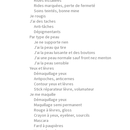
Rides installées
Rides marquées, perte de fermeté
Soins teintés, bonne mine
Je rougis
J'ai des taches
Anti-tâches
Dépigmentants
Par type de peau
Je ne supporte rien
J'ai la peau qui tire
J'ai la peau luisante et des boutons
J'ai une peau normale sauf front nez menton
J'ai la peau sensible
Yeux et lèvres
Démaquillage yeux
Antipoches, anticernes
Contour yeux et lèvres
Stick réparateur lèvre, volumateur
Je me maquille
Démaquillage yeux
Maquillage semi permanent
Rouge à lèvres, gloss
Crayon à yeux, eyeliner, sourcils
Mascara
Fard à paupières