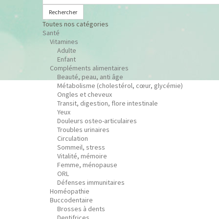
Rechercher
Toutes nos catégories
Santé
Vitamines
Adulte
Enfant
Compléments alimentaires
Beauté, peau, anti âge
Métabolisme (cholestérol, cœur, glycémie)
Ongles et cheveux
Transit, digestion, flore intestinale
Yeux
Douleurs osteo-articulaires
Troubles urinaires
Circulation
Sommeil, stress
Vitalité, mémoire
Femme, ménopause
ORL
Défenses immunitaires
Homéopathie
Buccodentaire
Brosses à dents
Dentifrices