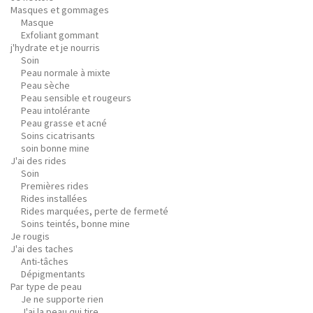
Masques et gommages
Masque
Exfoliant gommant
j'hydrate et je nourris
Soin
Peau normale à mixte
Peau sèche
Peau sensible et rougeurs
Peau intolérante
Peau grasse et acné
Soins cicatrisants
soin bonne mine
J'ai des rides
Soin
Premières rides
Rides installées
Rides marquées, perte de fermeté
Soins teintés, bonne mine
Je rougis
J'ai des taches
Anti-tâches
Dépigmentants
Par type de peau
Je ne supporte rien
J'ai la peau qui tire