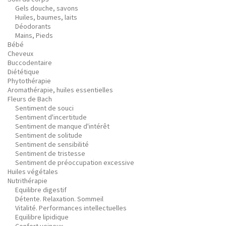
Gels douche, savons
Huiles, baumes, laits
Déodorants
Mains, Pieds
Bébé
Cheveux
Buccodentaire
Diététique
Phytothérapie
Aromathérapie, huiles essentielles
Fleurs de Bach
Sentiment de souci
Sentiment d'incertitude
Sentiment de manque d'intérêt
Sentiment de solitude
Sentiment de sensibilité
Sentiment de tristesse
Sentiment de préoccupation excessive
Huiles végétales
Nutrithérapie
Equilibre digestif
Détente. Relaxation. Sommeil
Vitalité. Performances intellectuelles
Equilibre lipidique