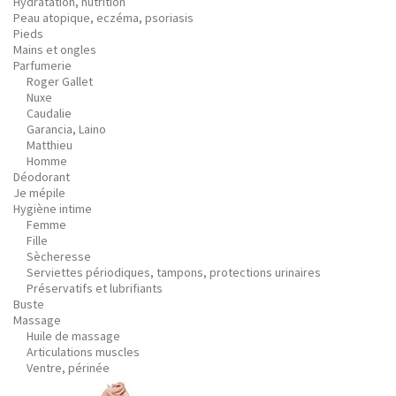
Hydratation, nutrition
Peau atopique, eczéma, psoriasis
Pieds
Mains et ongles
Parfumerie
Roger Gallet
Nuxe
Caudalie
Garancia, Laino
Matthieu
Homme
Déodorant
Je mépile
Hygiène intime
Femme
Fille
Sècheresse
Serviettes périodiques, tampons, protections urinaires
Préservatifs et lubrifiants
Buste
Massage
Huile de massage
Articulations muscles
Ventre, périnée