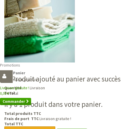
Promotions
Panier
Produit ajouté au panier avec succès
Aucun produit
Livraison
Quantité
Livraison gratuite !
Total
Total
0,00 €
Commander
Il y a 1 produit dans votre panier.
Total produits TTC
Frais de port TTC
Livraison gratuite !
Total TTC