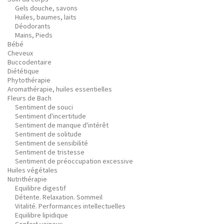
Gels douche, savons
Huiles, baumes, laits
Déodorants
Mains, Pieds
Bébé
Cheveux
Buccodentaire
Diététique
Phytothérapie
Aromathérapie, huiles essentielles
Fleurs de Bach
Sentiment de souci
Sentiment d'incertitude
Sentiment de manque d'intérêt
Sentiment de solitude
Sentiment de sensibilité
Sentiment de tristesse
Sentiment de préoccupation excessive
Huiles végétales
Nutrithérapie
Equilibre digestif
Détente. Relaxation. Sommeil
Vitalité. Performances intellectuelles
Equilibre lipidique