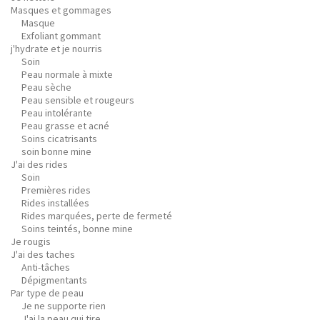
Masques et gommages
Masque
Exfoliant gommant
j'hydrate et je nourris
Soin
Peau normale à mixte
Peau sèche
Peau sensible et rougeurs
Peau intolérante
Peau grasse et acné
Soins cicatrisants
soin bonne mine
J'ai des rides
Soin
Premières rides
Rides installées
Rides marquées, perte de fermeté
Soins teintés, bonne mine
Je rougis
J'ai des taches
Anti-tâches
Dépigmentants
Par type de peau
Je ne supporte rien
J'ai la peau qui tire