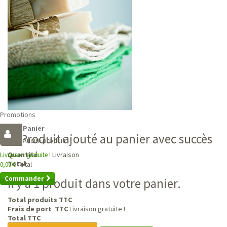
Promotions
Panier
Produit ajouté au panier avec succès
Aucun produit
Livraison
Quantité
Livraison gratuite !
Total
Total
0,00 €
Commander
Il y a 1 produit dans votre panier.
Total produits TTC
Frais de port TTC
Livraison gratuite !
Total TTC