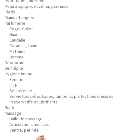
Hydratation, nutrition
Peau atopique, eczéma, psoriasis
Pieds
Mains et ongles
Parfumerie
Roger Gallet
Nuxe
Caudalie
Garancia, Laino
Matthieu
Homme
Déodorant
Je mépile
Hygiène intime
Femme
Fille
Sècheresse
Serviettes périodiques, tampons, protections urinaires
Préservatifs et lubrifiants
Buste
Massage
Huile de massage
Articulations muscles
Ventre, périnée