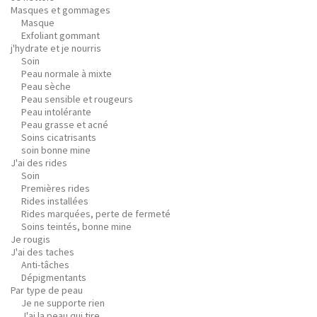
Masques et gommages
Masque
Exfoliant gommant
j'hydrate et je nourris
Soin
Peau normale à mixte
Peau sèche
Peau sensible et rougeurs
Peau intolérante
Peau grasse et acné
Soins cicatrisants
soin bonne mine
J'ai des rides
Soin
Premières rides
Rides installées
Rides marquées, perte de fermeté
Soins teintés, bonne mine
Je rougis
J'ai des taches
Anti-tâches
Dépigmentants
Par type de peau
Je ne supporte rien
J'ai la peau qui tire