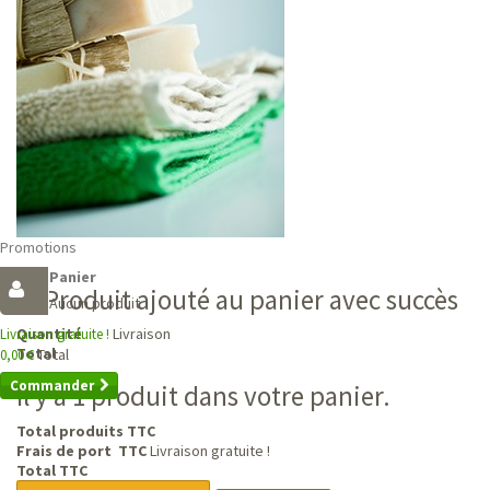
Promotions
Panier
Produit ajouté au panier avec succès
Aucun produit
Livraison
Quantité
Livraison gratuite !
Total
Total
0,00 €
Commander
Il y a 1 produit dans votre panier.
Total produits TTC
Frais de port TTC
Livraison gratuite !
Total TTC