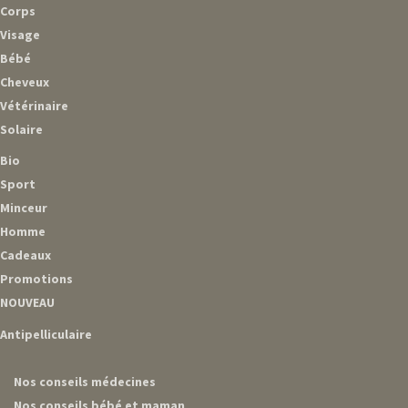
Corps
Visage
Bébé
Cheveux
Vétérinaire
Solaire
Bio
Sport
Minceur
Homme
Cadeaux
Promotions
NOUVEAU
Antipelliculaire
Nos conseils médecines
Nos conseils bébé et maman