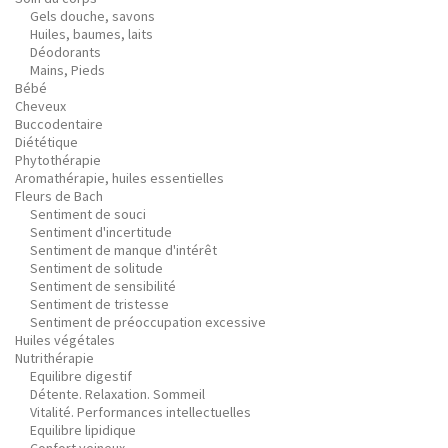
Gels douche, savons
Huiles, baumes, laits
Déodorants
Mains, Pieds
Bébé
Cheveux
Buccodentaire
Diététique
Phytothérapie
Aromathérapie, huiles essentielles
Fleurs de Bach
Sentiment de souci
Sentiment d'incertitude
Sentiment de manque d'intérêt
Sentiment de solitude
Sentiment de sensibilité
Sentiment de tristesse
Sentiment de préoccupation excessive
Huiles végétales
Nutrithérapie
Equilibre digestif
Détente. Relaxation. Sommeil
Vitalité. Performances intellectuelles
Equilibre lipidique