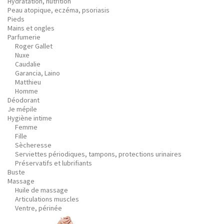
Hydratation, nutrition
Peau atopique, eczéma, psoriasis
Pieds
Mains et ongles
Parfumerie
Roger Gallet
Nuxe
Caudalie
Garancia, Laino
Matthieu
Homme
Déodorant
Je mépile
Hygiène intime
Femme
Fille
Sècheresse
Serviettes périodiques, tampons, protections urinaires
Préservatifs et lubrifiants
Buste
Massage
Huile de massage
Articulations muscles
Ventre, périnée