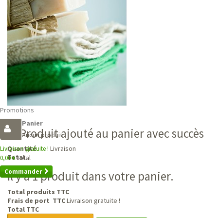
Promotions
Panier
Produit ajouté au panier avec succès
Aucun produit
Livraison
Quantité
Livraison gratuite !
Total
Total
0,00 €
Commander
Il y a 1 produit dans votre panier.
Total produits TTC
Frais de port TTC
Livraison gratuite !
Total TTC