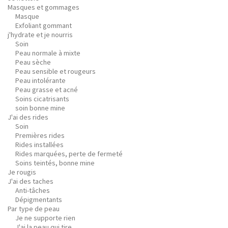
Masques et gommages
Masque
Exfoliant gommant
j'hydrate et je nourris
Soin
Peau normale à mixte
Peau sèche
Peau sensible et rougeurs
Peau intolérante
Peau grasse et acné
Soins cicatrisants
soin bonne mine
J'ai des rides
Soin
Premières rides
Rides installées
Rides marquées, perte de fermeté
Soins teintés, bonne mine
Je rougis
J'ai des taches
Anti-tâches
Dépigmentants
Par type de peau
Je ne supporte rien
J'ai la peau qui tire