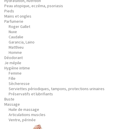
Hydratation, nutrition
Peau atopique, eczéma, psoriasis
Pieds
Mains et ongles
Parfumerie
Roger Gallet
Nuxe
Caudalie
Garancia, Laino
Matthieu
Homme
Déodorant
Je mépile
Hygiène intime
Femme
Fille
Sècheresse
Serviettes périodiques, tampons, protections urinaires
Préservatifs et lubrifiants
Buste
Massage
Huile de massage
Articulations muscles
Ventre, périnée