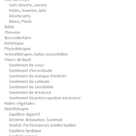
Gels douche, savons
Huiles, baumes, laits
Déodorants
Mains, Pieds
Bébé
Cheveux
Buccodentaire
Diététique
Phytothérapie
Aromathérapie, huiles essentielles
Fleurs de Bach
Sentiment de souci
Sentiment d'incertitude
Sentiment de manque d'intérêt
Sentiment de solitude
Sentiment de sensibilité
Sentiment de tristesse
Sentiment de préoccupation excessive
Huiles végétales
Nutrithérapie
Equilibre digestif
Détente. Relaxation. Sommeil
Vitalité. Performances intellectuelles
Equilibre lipidique