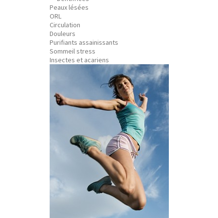
Peaux lésées
ORL
Circulation
Douleurs
Purifiants assainissants
Sommeil stress
Insectes et acariens