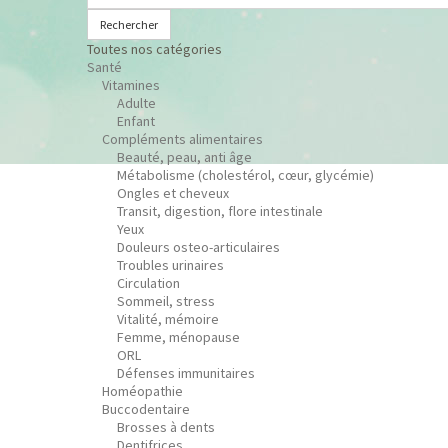
Rechercher
Toutes nos catégories
Santé
Vitamines
Adulte
Enfant
Compléments alimentaires
Beauté, peau, anti âge
Métabolisme (cholestérol, cœur, glycémie)
Ongles et cheveux
Transit, digestion, flore intestinale
Yeux
Douleurs osteo-articulaires
Troubles urinaires
Circulation
Sommeil, stress
Vitalité, mémoire
Femme, ménopause
ORL
Défenses immunitaires
Homéopathie
Buccodentaire
Brosses à dents
Dentifrices