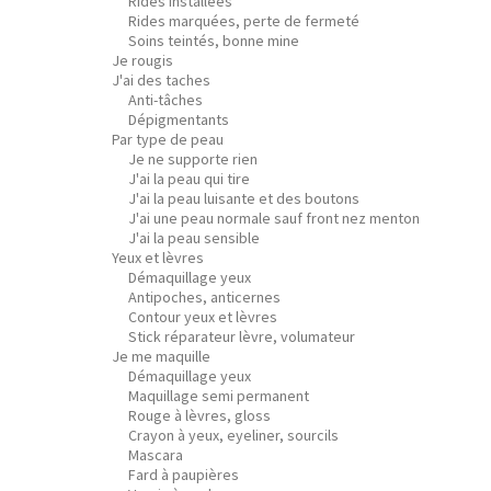
Rides installées
Rides marquées, perte de fermeté
Soins teintés, bonne mine
Je rougis
J'ai des taches
Anti-tâches
Dépigmentants
Par type de peau
Je ne supporte rien
J'ai la peau qui tire
J'ai la peau luisante et des boutons
J'ai une peau normale sauf front nez menton
J'ai la peau sensible
Yeux et lèvres
Démaquillage yeux
Antipoches, anticernes
Contour yeux et lèvres
Stick réparateur lèvre, volumateur
Je me maquille
Démaquillage yeux
Maquillage semi permanent
Rouge à lèvres, gloss
Crayon à yeux, eyeliner, sourcils
Mascara
Fard à paupières