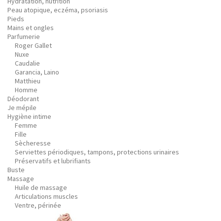
Hydratation, nutrition
Peau atopique, eczéma, psoriasis
Pieds
Mains et ongles
Parfumerie
Roger Gallet
Nuxe
Caudalie
Garancia, Laino
Matthieu
Homme
Déodorant
Je mépile
Hygiène intime
Femme
Fille
Sècheresse
Serviettes périodiques, tampons, protections urinaires
Préservatifs et lubrifiants
Buste
Massage
Huile de massage
Articulations muscles
Ventre, périnée