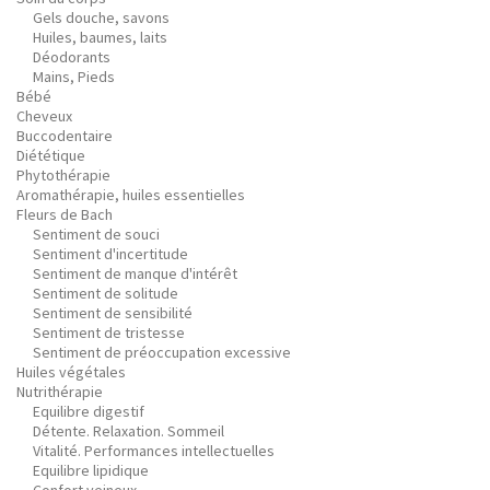
Gels douche, savons
Huiles, baumes, laits
Déodorants
Mains, Pieds
Bébé
Cheveux
Buccodentaire
Diététique
Phytothérapie
Aromathérapie, huiles essentielles
Fleurs de Bach
Sentiment de souci
Sentiment d'incertitude
Sentiment de manque d'intérêt
Sentiment de solitude
Sentiment de sensibilité
Sentiment de tristesse
Sentiment de préoccupation excessive
Huiles végétales
Nutrithérapie
Equilibre digestif
Détente. Relaxation. Sommeil
Vitalité. Performances intellectuelles
Equilibre lipidique