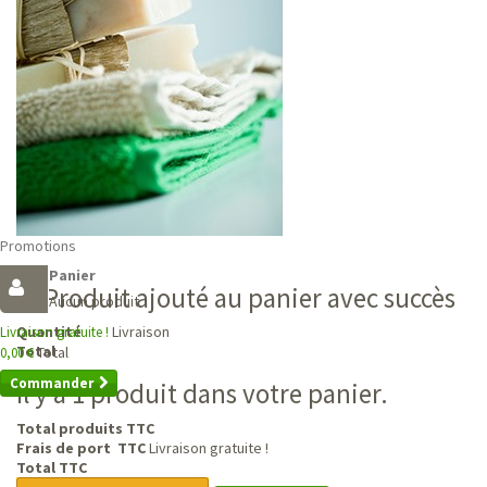
Promotions
Panier
Produit ajouté au panier avec succès
Aucun produit
Livraison
Quantité
Livraison gratuite !
Total
Total
0,00 €
Commander
Il y a 1 produit dans votre panier.
Total produits TTC
Frais de port TTC
Livraison gratuite !
Total TTC