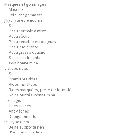
Masques et gommages
Masque
Exfoliant gommant
j'hydrate et je nourris
Soin
Peau normale à mixte
Peau sèche
Peau sensible et rougeurs
Peau intolérante
Peau grasse et acné
Soins cicatrisants
soin bonne mine
J'ai des rides
Soin
Premières rides
Rides installées
Rides marquées, perte de fermeté
Soins teintés, bonne mine
Je rougis
J'ai des taches
Anti-tâches
Dépigmentants
Par type de peau
Je ne supporte rien
J'ai la peau qui tire