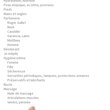
Hydratation, nutrition
Peau atopique, eczéma, psoriasis
Pieds
Mains et ongles
Parfumerie
Roger Gallet
Nuxe
Caudalie
Garancia, Laino
Matthieu
Homme
Déodorant
Je mépile
Hygiène intime
Femme
Fille
Sècheresse
Serviettes périodiques, tampons, protections urinaires
Préservatifs et lubrifiants
Buste
Massage
Huile de massage
Articulations muscles
Ventre, périnée