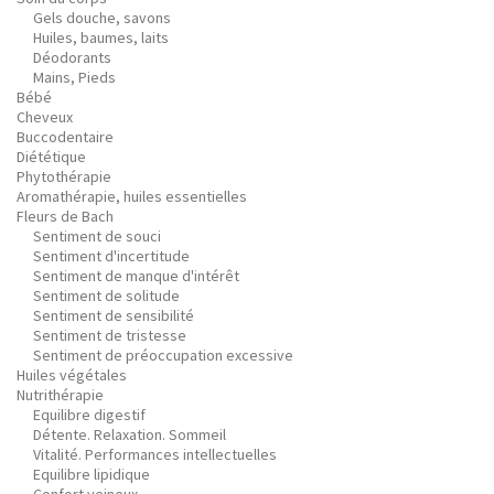
Gels douche, savons
Huiles, baumes, laits
Déodorants
Mains, Pieds
Bébé
Cheveux
Buccodentaire
Diététique
Phytothérapie
Aromathérapie, huiles essentielles
Fleurs de Bach
Sentiment de souci
Sentiment d'incertitude
Sentiment de manque d'intérêt
Sentiment de solitude
Sentiment de sensibilité
Sentiment de tristesse
Sentiment de préoccupation excessive
Huiles végétales
Nutrithérapie
Equilibre digestif
Détente. Relaxation. Sommeil
Vitalité. Performances intellectuelles
Equilibre lipidique