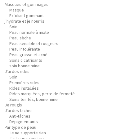
Masques et gommages
Masque
Exfoliant gommant
j'hydrate et je nourris
Soin
Peau normale à mixte
Peau sèche
Peau sensible et rougeurs
Peau intolérante
Peau grasse et acné
Soins cicatrisants
soin bonne mine
J'ai des rides
Soin
Premières rides
Rides installées
Rides marquées, perte de fermeté
Soins teintés, bonne mine
Je rougis
J'ai des taches
Anti-tâches
Dépigmentants
Par type de peau
Je ne supporte rien
J'ai la peau qui tire