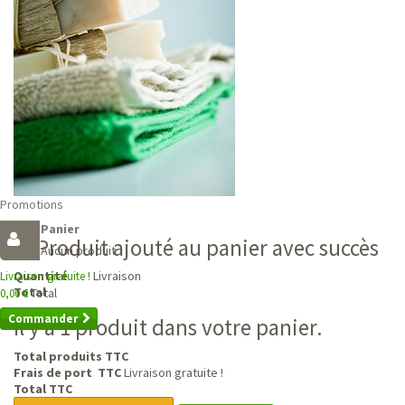
Promotions
Panier
Produit ajouté au panier avec succès
Aucun produit
Livraison
Quantité
Livraison gratuite !
Total
Total
0,00 €
Commander
Il y a 1 produit dans votre panier.
Total produits TTC
Frais de port TTC
Livraison gratuite !
Total TTC