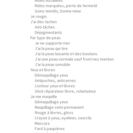
Rides installées
Rides marquées, perte de fermeté
Soins teintés, bonne mine
Je rougis
J'ai des taches
Anti-tâches
Dépigmentants
Par type de peau
Je ne supporte rien
J'ai la peau qui tire
J'ai la peau luisante et des boutons
J'ai une peau normale sauf front nez menton
J'ai la peau sensible
Yeux et lèvres
Démaquillage yeux
Antipoches, anticernes
Contour yeux et lèvres
Stick réparateur lèvre, volumateur
Je me maquille
Démaquillage yeux
Maquillage semi permanent
Rouge à lèvres, gloss
Crayon à yeux, eyeliner, sourcils
Mascara
Fard à paupières