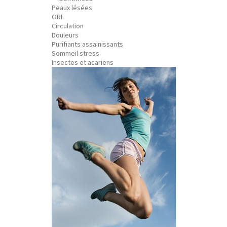
Peaux lésées
ORL
Circulation
Douleurs
Purifiants assainissants
Sommeil stress
Insectes et acariens