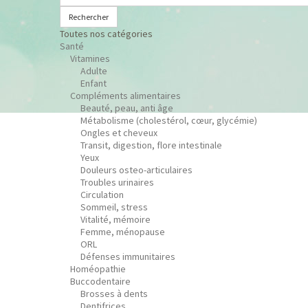
Rechercher
Toutes nos catégories
Santé
Vitamines
Adulte
Enfant
Compléments alimentaires
Beauté, peau, anti âge
Métabolisme (cholestérol, cœur, glycémie)
Ongles et cheveux
Transit, digestion, flore intestinale
Yeux
Douleurs osteo-articulaires
Troubles urinaires
Circulation
Sommeil, stress
Vitalité, mémoire
Femme, ménopause
ORL
Défenses immunitaires
Homéopathie
Buccodentaire
Brosses à dents
Dentifrices