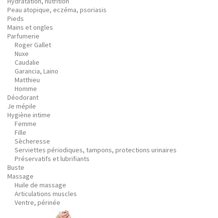
Hydratation, nutrition
Peau atopique, eczéma, psoriasis
Pieds
Mains et ongles
Parfumerie
Roger Gallet
Nuxe
Caudalie
Garancia, Laino
Matthieu
Homme
Déodorant
Je mépile
Hygiène intime
Femme
Fille
Sècheresse
Serviettes périodiques, tampons, protections urinaires
Préservatifs et lubrifiants
Buste
Massage
Huile de massage
Articulations muscles
Ventre, périnée