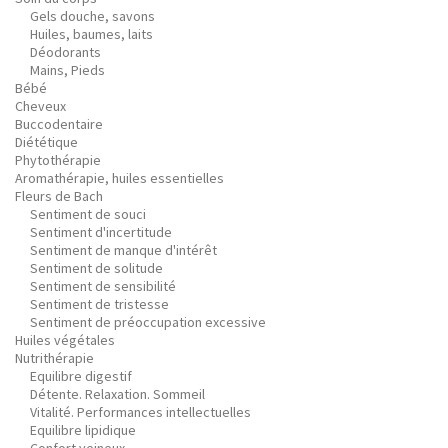
Gels douche, savons
Huiles, baumes, laits
Déodorants
Mains, Pieds
Bébé
Cheveux
Buccodentaire
Diététique
Phytothérapie
Aromathérapie, huiles essentielles
Fleurs de Bach
Sentiment de souci
Sentiment d'incertitude
Sentiment de manque d'intérêt
Sentiment de solitude
Sentiment de sensibilité
Sentiment de tristesse
Sentiment de préoccupation excessive
Huiles végétales
Nutrithérapie
Equilibre digestif
Détente. Relaxation. Sommeil
Vitalité. Performances intellectuelles
Equilibre lipidique