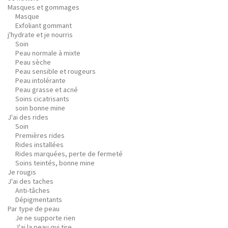
Masques et gommages
Masque
Exfoliant gommant
j'hydrate et je nourris
Soin
Peau normale à mixte
Peau sèche
Peau sensible et rougeurs
Peau intolérante
Peau grasse et acné
Soins cicatrisants
soin bonne mine
J'ai des rides
Soin
Premières rides
Rides installées
Rides marquées, perte de fermeté
Soins teintés, bonne mine
Je rougis
J'ai des taches
Anti-tâches
Dépigmentants
Par type de peau
Je ne supporte rien
J'ai la peau qui tire