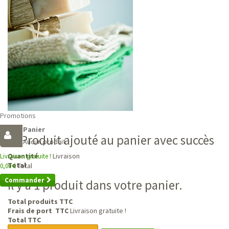
Promotions
Panier
Produit ajouté au panier avec succès
Aucun produit
Livraison
Quantité
Livraison gratuite !
Total
Total
0,00 €
Commander
Il y a 1 produit dans votre panier.
Total produits TTC
Frais de port TTC
Livraison gratuite !
Total TTC