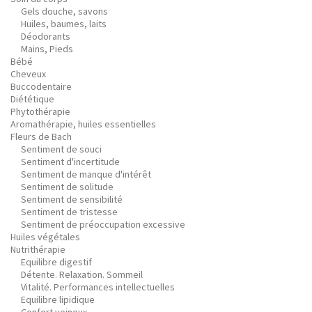
Gels douche, savons
Huiles, baumes, laits
Déodorants
Mains, Pieds
Bébé
Cheveux
Buccodentaire
Diététique
Phytothérapie
Aromathérapie, huiles essentielles
Fleurs de Bach
Sentiment de souci
Sentiment d'incertitude
Sentiment de manque d'intérêt
Sentiment de solitude
Sentiment de sensibilité
Sentiment de tristesse
Sentiment de préoccupation excessive
Huiles végétales
Nutrithérapie
Equilibre digestif
Détente. Relaxation. Sommeil
Vitalité. Performances intellectuelles
Equilibre lipidique