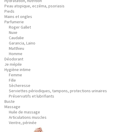
Hydratation, nutrition
Peau atopique, eczéma, psoriasis
Pieds
Mains et ongles
Parfumerie
Roger Gallet
Nuxe
Caudalie
Garancia, Laino
Matthieu
Homme
Déodorant
Je mépile
Hygiène intime
Femme
Fille
Sècheresse
Serviettes périodiques, tampons, protections urinaires
Préservatifs et lubrifiants
Buste
Massage
Huile de massage
Articulations muscles
Ventre, périnée