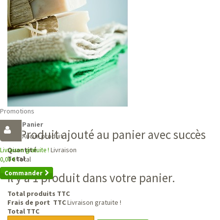
Promotions
Panier
Produit ajouté au panier avec succès
Aucun produit
Livraison
Quantité
Livraison gratuite !
Total
Total
0,00 €
Commander
Il y a 1 produit dans votre panier.
Total produits TTC
Frais de port TTC
Livraison gratuite !
Total TTC