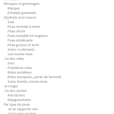
Masques et gommages
Masque
Exfoliant gommant
j'hydrate et je nourris
Soin
Peau normale à mixte
Peau sèche
Peau sensible et rougeurs
Peau intolérante
Peau grasse et acné
Soins cicatrisants
soin bonne mine
J'ai des rides
Soin
Premières rides
Rides installées
Rides marquées, perte de fermeté
Soins teintés, bonne mine
Je rougis
J'ai des taches
Anti-tâches
Dépigmentants
Par type de peau
Je ne supporte rien
J'ai la peau qui tire