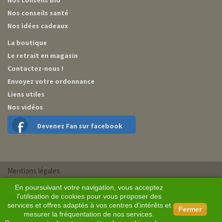
Nos conseils Bio
Nos conseils santé
Nos idées cadeaux
La boutique
Le retrait en magasin
Contactez-nous !
Envoyez votre ordonnance
Liens utiles
Nos vidéos
Devenez Fan sur facebook
Mentions légales
Plan du site
En poursuivant votre navigation, vous acceptez
Conditions générales de vente
l'utilisation de cookies pour vous proposer des
services et offres adaptés à vos centres d'intérêts et
Conception BM Services
Fermer
mesurer la fréquentation de nos services.