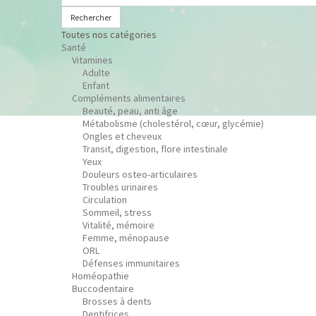
Rechercher
Toutes nos catégories
Santé
Vitamines
Adulte
Enfant
Compléments alimentaires
Beauté, peau, anti âge
Métabolisme (cholestérol, cœur, glycémie)
Ongles et cheveux
Transit, digestion, flore intestinale
Yeux
Douleurs osteo-articulaires
Troubles urinaires
Circulation
Sommeil, stress
Vitalité, mémoire
Femme, ménopause
ORL
Défenses immunitaires
Homéopathie
Buccodentaire
Brosses à dents
Dentifrices