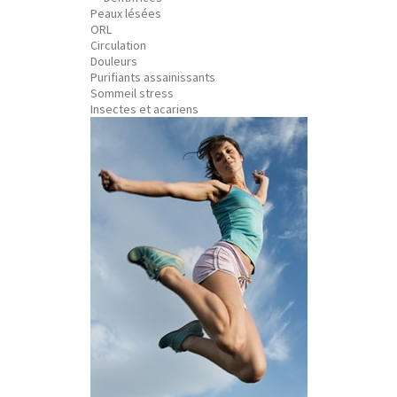
Peaux lésées
ORL
Circulation
Douleurs
Purifiants assainissants
Sommeil stress
Insectes et acariens