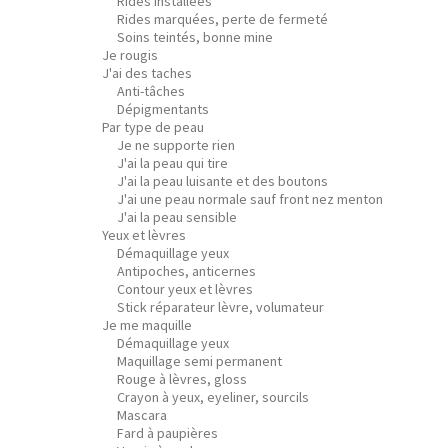
Rides installées
Rides marquées, perte de fermeté
Soins teintés, bonne mine
Je rougis
J'ai des taches
Anti-tâches
Dépigmentants
Par type de peau
Je ne supporte rien
J'ai la peau qui tire
J'ai la peau luisante et des boutons
J'ai une peau normale sauf front nez menton
J'ai la peau sensible
Yeux et lèvres
Démaquillage yeux
Antipoches, anticernes
Contour yeux et lèvres
Stick réparateur lèvre, volumateur
Je me maquille
Démaquillage yeux
Maquillage semi permanent
Rouge à lèvres, gloss
Crayon à yeux, eyeliner, sourcils
Mascara
Fard à paupières