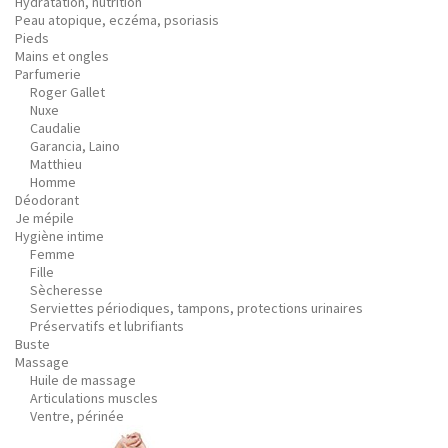
Hydratation, nutrition
Peau atopique, eczéma, psoriasis
Pieds
Mains et ongles
Parfumerie
Roger Gallet
Nuxe
Caudalie
Garancia, Laino
Matthieu
Homme
Déodorant
Je mépile
Hygiène intime
Femme
Fille
Sècheresse
Serviettes périodiques, tampons, protections urinaires
Préservatifs et lubrifiants
Buste
Massage
Huile de massage
Articulations muscles
Ventre, périnée