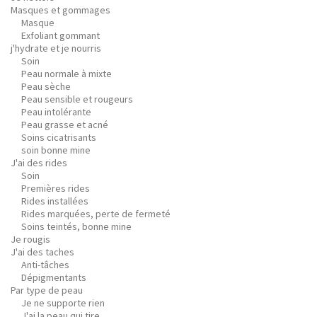
Masques et gommages
Masque
Exfoliant gommant
j'hydrate et je nourris
Soin
Peau normale à mixte
Peau sèche
Peau sensible et rougeurs
Peau intolérante
Peau grasse et acné
Soins cicatrisants
soin bonne mine
J'ai des rides
Soin
Premières rides
Rides installées
Rides marquées, perte de fermeté
Soins teintés, bonne mine
Je rougis
J'ai des taches
Anti-tâches
Dépigmentants
Par type de peau
Je ne supporte rien
J'ai la peau qui tire