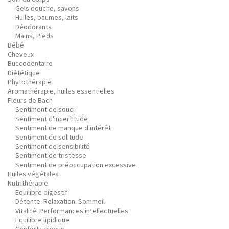
Gels douche, savons
Huiles, baumes, laits
Déodorants
Mains, Pieds
Bébé
Cheveux
Buccodentaire
Diététique
Phytothérapie
Aromathérapie, huiles essentielles
Fleurs de Bach
Sentiment de souci
Sentiment d'incertitude
Sentiment de manque d'intérêt
Sentiment de solitude
Sentiment de sensibilité
Sentiment de tristesse
Sentiment de préoccupation excessive
Huiles végétales
Nutrithérapie
Equilibre digestif
Détente. Relaxation. Sommeil
Vitalité. Performances intellectuelles
Equilibre lipidique