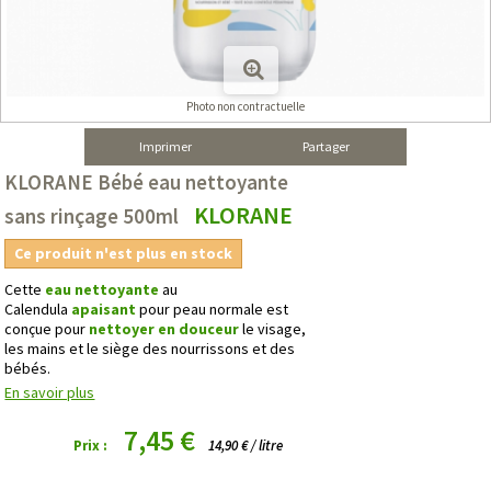
Photo non contractuelle
Imprimer
Partager
KLORANE Bébé eau nettoyante
KLORANE
sans rinçage 500ml
Ce produit n'est plus en stock
Cette
eau nettoyante
au
Calendula
apaisant
pour peau normale est
conçue pour
nettoyer en douceur
le visage,
les mains et le siège des nourrissons et des
bébés.
En savoir plus
7,45 €
Prix :
14,90 € / litre