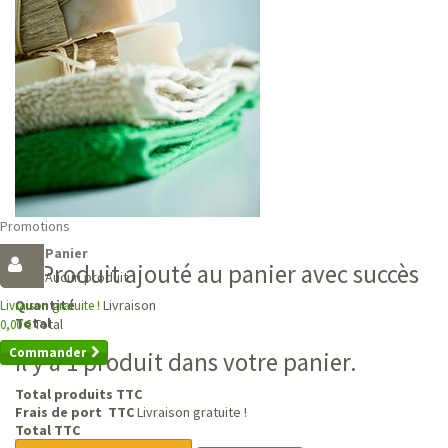
Promotions
Panier
Produit ajouté au panier avec succès
Aucun produit
Livraison
Quantité
Livraison gratuite !
Total
Total
0,00 €
Commander
Il y a 1 produit dans votre panier.
Total produits TTC
Frais de port TTC
Livraison gratuite !
Total TTC