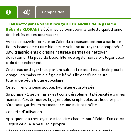
Composition
L’
Eau Nettoyante Sans Rinçage au Calendula de la gamme
Bébé de KLORANE
a été mise au point pour la toilette quotidienne
des bébés et des nourrissons.
Avec sa nouvelle formule au Calendula apaisant obtenu à partir de
fleurs issues de culture bio, cette solution nettoyante composée à
98% d’ingrédients d’origine naturelle permet de nettoyer
délicatement la peau de bébé. Elle aide également à protéger celle-
ci du dessèchement.
Cette eau nettoyante au parfum subtil et relaxant est idéale pour le
visage, les mains et le siège de bébé. Elle est d’une haute
tolérance pédiatrique et oculaire.
Ce soin rend la peau souple, hydratée et protégée.
Sa pompe « 1 seule main » est considérablement plébiscitée par les
mamans. Ces dernières la jugent plus simple, plus pratique et plus
sûre pour garder en permanence une main sur bébé.
Conseils d'utilisation:
Appliquer l’eau nettoyante micellaire chaque jour à l’aide d’un coton
jusqu’à ce que la peau soit propre.
Sécher délicatement sans oublier le siège et les plis cutanés.