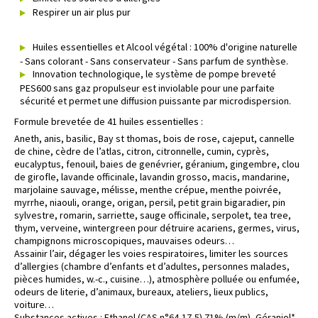
Respirer un air plus pur
Huiles essentielles et Alcool végétal : 100% d'origine naturelle
- Sans colorant - Sans conservateur - Sans parfum de synthèse.
Innovation technologique, le système de pompe breveté
PES600 sans gaz propulseur est inviolable pour une parfaite
sécurité et permet une diffusion puissante par microdispersion.
Formule brevetée de 41 huiles essentielles :
Aneth, anis, basilic, Bay st thomas, bois de rose, cajeput, cannelle
de chine, cèdre de l’atlas, citron, citronnelle, cumin, cyprès,
eucalyptus, fenouil, baies de genévrier, géranium, gingembre, clou
de girofle, lavande officinale, lavandin grosso, macis, mandarine,
marjolaine sauvage, mélisse, menthe crépue, menthe poivrée,
myrrhe, niaouli, orange, origan, persil, petit grain bigaradier, pin
sylvestre, romarin, sarriette, sauge officinale, serpolet, tea tree,
thym, verveine, wintergreen pour détruire acariens, germes, virus,
champignons microscopiques, mauvaises odeurs…
Assainir l’air, dégager les voies respiratoires, limiter les sources
d’allergies (chambre d’enfants et d’adultes, personnes malades,
pièces humides, w.-c., cuisine…), atmosphère polluée ou enfumée,
odeurs de literie, d’animaux, bureaux, ateliers, lieux publics,
voiture…
Substances actives : Ethanol (CAS n°64-17-5) 71% (m/m), Géraniol*