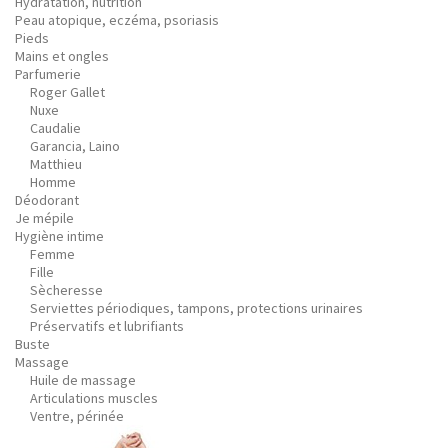
Hydratation, nutrition
Peau atopique, eczéma, psoriasis
Pieds
Mains et ongles
Parfumerie
Roger Gallet
Nuxe
Caudalie
Garancia, Laino
Matthieu
Homme
Déodorant
Je mépile
Hygiène intime
Femme
Fille
Sècheresse
Serviettes périodiques, tampons, protections urinaires
Préservatifs et lubrifiants
Buste
Massage
Huile de massage
Articulations muscles
Ventre, périnée