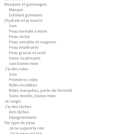
Masques et gommages
Masque
Exfoliant gommant
j'hydrate et je nourris
Soin
Peau normale à mixte
Peau sèche
Peau sensible et rougeurs
Peau intolérante
Peau grasse et acné
Soins cicatrisants
soin bonne mine
J'ai des rides
Soin
Premières rides
Rides installées
Rides marquées, perte de fermeté
Soins teintés, bonne mine
Je rougis
J'ai des taches
Anti-tâches
Dépigmentants
Par type de peau
Je ne supporte rien
J'ai la peau qui tire