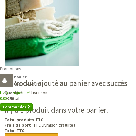
Promotions
Panier
Produit ajouté au panier avec succès
Aucun produit
Livraison
Quantité
Livraison gratuite !
Total
Total
0,00 €
Commander
Il y a 1 produit dans votre panier.
Total produits TTC
Frais de port TTC
Livraison gratuite !
Total TTC