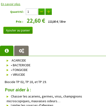
En savoir plus
Quantité :
22,60 €
Prix :
113,00 € / litre
Ajouter au panier
ACARICIDE
• BACTERICIDE
• FONGICIDE
• VIRUCIDE
Biocide TP 02, TP 18, et TP 19.
Pour aider à :
Chasser les acariens, germes, virus, champignons
microscopiques, mauvaises odeurs…
Limiter les sources d'allergies