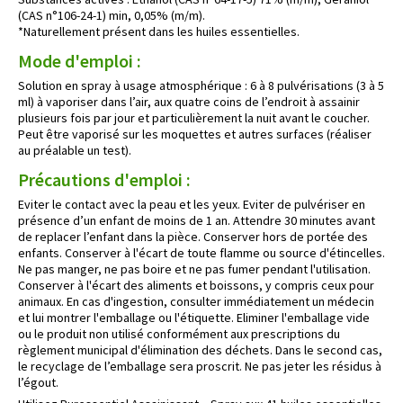
(CAS n°106-24-1) min, 0,05% (m/m).
*Naturellement présent dans les huiles essentielles.
Mode d'emploi :
Solution en spray à usage atmosphérique : 6 à 8 pulvérisations (3 à 5
ml) à vaporiser dans l’air, aux quatre coins de l’endroit à assainir
plusieurs fois par jour et particulièrement la nuit avant le coucher.
Peut être vaporisé sur les moquettes et autres surfaces (réaliser
au préalable un test).
Précautions d'emploi :
Eviter le contact avec la peau et les yeux. Eviter de pulvériser en
présence d’un enfant de moins de 1 an. Attendre 30 minutes avant
de replacer l’enfant dans la pièce. Conserver hors de portée des
enfants. Conserver à l'écart de toute flamme ou source d'étincelles.
Ne pas manger, ne pas boire et ne pas fumer pendant l'utilisation.
Conserver à l'écart des aliments et boissons, y compris ceux pour
animaux. En cas d'ingestion, consulter immédiatement un médecin
et lui montrer l'emballage ou l'étiquette. Eliminer l'emballage vide
ou le produit non utilisé conformément aux prescriptions du
règlement municipal d'élimination des déchets. Dans le second cas,
le recyclage de l’emballage sera proscrit. Ne pas jeter les résidus à
l’égout.