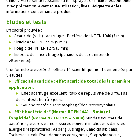
Utilisez Puressentiel Assainissant – Spray aux 41 huiles essentielles
avec précaution. Avant toute utilisation, lisez l’étiquette et les
informations concernant le produit.
Etudes et tests
Efficacité prouvée :
Acaricide (< 1h) - Acarifuge - Bactéricide : NF EN 1040 (5 min)
Virucide : NF EN 14476 (5 min)
Fongicide : NF EN 1275 (5 min)
Insecticide - Insectifuge (punaises de lit et mites de
vêtements).
Une formule brevetée à l’efficacité scientifiquement démontrée par
9 études :
Efficacité acaricide : effet acaricide total dès la première
application.
Effet acarifuge excellent : taux de répulsivité de 97%. Pas
de réinfestation à 7 jours.
Souche testée : Dermatophagoïdes pteronyssinus.
Effet bactéricide* (Norme NF EN 1040 – 5 min) et
fongicide* (Norme NF EN 1275 – 5 min)
Sur des souches de
bactéries, levures et moisissures souvent impliquées dans les
allergies respiratoires : Aspergillus niger, Candida albicans,
Escherichia coli, Pseudomonas aeruginosa, Staphylococcus,