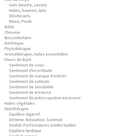
Gels douche, savons
Huiles, baumes, laits
Déodorants
Mains, Pieds
Bébé
Cheveux
Buccodentaire
Diététique
Phytothérapie
Aromathérapie, huiles essentielles
Fleurs de Bach
Sentiment de souci
Sentiment d'incertitude
Sentiment de manque d'intérêt
Sentiment de solitude
Sentiment de sensibilité
Sentiment de tristesse
Sentiment de préoccupation excessive
Huiles végétales
Nutrithérapie
Equilibre digestif
Détente. Relaxation. Sommeil
Vitalité. Performances intellectuelles
Equilibre lipidique