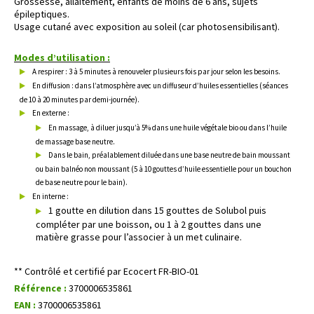
Grossesse, allaitement, enfants de moins de 6 ans, sujets
épileptiques.
Usage cutané avec exposition au soleil (car photosensibilisant).
Modes d’utilisation :
A respirer : 3 à 5 minutes à renouveler plusieurs fois par jour selon les besoins.
En diffusion : dans l’atmosphère avec un diffuseur d’huiles essentielles (séances
de 10 à 20 minutes par demi-journée).
En externe :
En massage, à diluer jusqu’à 5% dans une huile végétale bio ou dans l’huile
de massage base neutre.
Dans le bain, préalablement diluée dans une base neutre de bain moussant
ou bain balnéo non moussant (5 à 10 gouttes d’huile essentielle pour un bouchon
de base neutre pour le bain).
En interne :
1 goutte en dilution dans 15 gouttes de Solubol puis
compléter par une boisson, ou 1 à 2 gouttes dans une
matière grasse pour l’associer à un met culinaire.
** Contrôlé et certifié par Ecocert FR-BIO-01
Référence :
3700006535861
EAN :
3700006535861