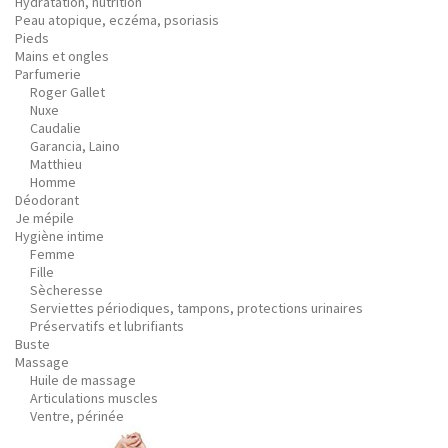
Hydratation, nutrition
Peau atopique, eczéma, psoriasis
Pieds
Mains et ongles
Parfumerie
Roger Gallet
Nuxe
Caudalie
Garancia, Laino
Matthieu
Homme
Déodorant
Je mépile
Hygiène intime
Femme
Fille
Sècheresse
Serviettes périodiques, tampons, protections urinaires
Préservatifs et lubrifiants
Buste
Massage
Huile de massage
Articulations muscles
Ventre, périnée