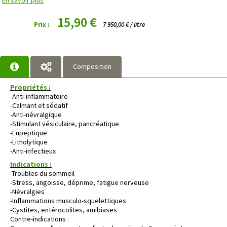
15,90 €
Prix :
7 950,00 € / litre
Composition
Propriétés :
-Anti-inflammatoire
-Calmant et sédatif
-Anti-névralgique
-Stimulant vésiculaire, pancréatique
-Eupeptique
-Litholytique
-Anti-infectieux
Indications :
-Troubles du sommeil
-Stress, angoisse, déprime, fatigue nerveuse
-Névralgies
-Inflammations musculo-squelettiques
-Cystites, entérocolites, amibiases
Contre-indications :