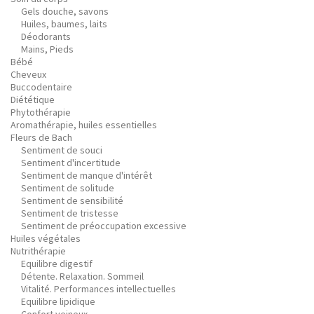
Gels douche, savons
Huiles, baumes, laits
Déodorants
Mains, Pieds
Bébé
Cheveux
Buccodentaire
Diététique
Phytothérapie
Aromathérapie, huiles essentielles
Fleurs de Bach
Sentiment de souci
Sentiment d'incertitude
Sentiment de manque d'intérêt
Sentiment de solitude
Sentiment de sensibilité
Sentiment de tristesse
Sentiment de préoccupation excessive
Huiles végétales
Nutrithérapie
Equilibre digestif
Détente. Relaxation. Sommeil
Vitalité. Performances intellectuelles
Equilibre lipidique