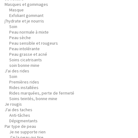
Masques et gommages
Masque
Exfoliant gommant
j'hydrate et je nourris
Soin
Peau normale à mixte
Peau sèche
Peau sensible et rougeurs
Peau intolérante
Peau grasse et acné
Soins cicatrisants
soin bonne mine
J'ai des rides
Soin
Premières rides
Rides installées
Rides marquées, perte de fermeté
Soins teintés, bonne mine
Je rougis
J'ai des taches
Anti-tâches
Dépigmentants
Par type de peau
Je ne supporte rien
J'ai la peau qui tire