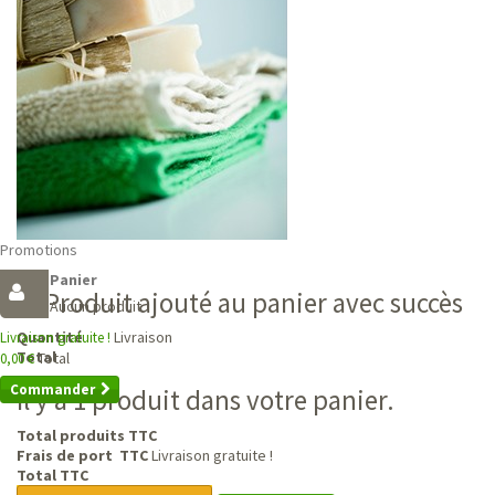
Promotions
Panier
Produit ajouté au panier avec succès
Aucun produit
Livraison
Quantité
Livraison gratuite !
Total
Total
0,00 €
Commander
Il y a 1 produit dans votre panier.
Total produits TTC
Frais de port TTC
Livraison gratuite !
Total TTC