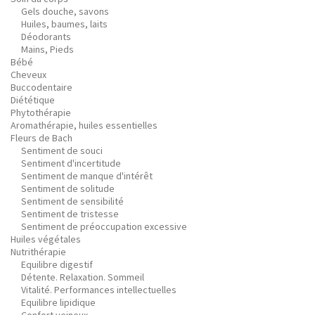
Gels douche, savons
Huiles, baumes, laits
Déodorants
Mains, Pieds
Bébé
Cheveux
Buccodentaire
Diététique
Phytothérapie
Aromathérapie, huiles essentielles
Fleurs de Bach
Sentiment de souci
Sentiment d'incertitude
Sentiment de manque d'intérêt
Sentiment de solitude
Sentiment de sensibilité
Sentiment de tristesse
Sentiment de préoccupation excessive
Huiles végétales
Nutrithérapie
Equilibre digestif
Détente. Relaxation. Sommeil
Vitalité. Performances intellectuelles
Equilibre lipidique