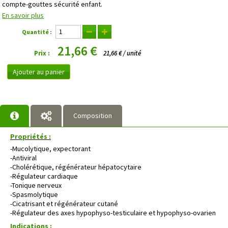
compte-gouttes sécurité enfant.
En savoir plus
Quantité :
21,66 €
Prix :
21,66 € / unité
Ajouter au panier
Composition
Propriétés :
-Mucolytique, expectorant
-Antiviral
-Cholérétique, régénérateur hépatocytaire
-Régulateur cardiaque
-Tonique nerveux
-Spasmolytique
-Cicatrisant et régénérateur cutané
-Régulateur des axes hypophyso-testiculaire et hypophyso-ovarien
Indications :