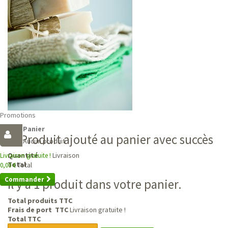
Promotions
Panier
Produit ajouté au panier avec succès
Aucun produit
Livraison
Quantité
Livraison gratuite !
Total
Total
0,00 €
Commander
Il y a 1 produit dans votre panier.
Total produits TTC
Frais de port TTC
Livraison gratuite !
Total TTC