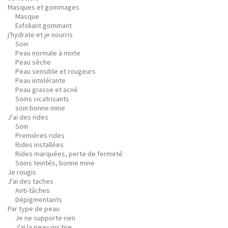
Masques et gommages
Masque
Exfoliant gommant
j'hydrate et je nourris
Soin
Peau normale à mixte
Peau sèche
Peau sensible et rougeurs
Peau intolérante
Peau grasse et acné
Soins cicatrisants
soin bonne mine
J'ai des rides
Soin
Premières rides
Rides installées
Rides marquées, perte de fermeté
Soins teintés, bonne mine
Je rougis
J'ai des taches
Anti-tâches
Dépigmentants
Par type de peau
Je ne supporte rien
J'ai la peau qui tire