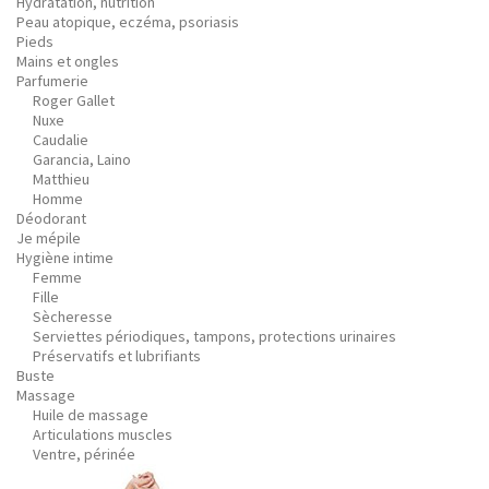
Hydratation, nutrition
Peau atopique, eczéma, psoriasis
Pieds
Mains et ongles
Parfumerie
Roger Gallet
Nuxe
Caudalie
Garancia, Laino
Matthieu
Homme
Déodorant
Je mépile
Hygiène intime
Femme
Fille
Sècheresse
Serviettes périodiques, tampons, protections urinaires
Préservatifs et lubrifiants
Buste
Massage
Huile de massage
Articulations muscles
Ventre, périnée