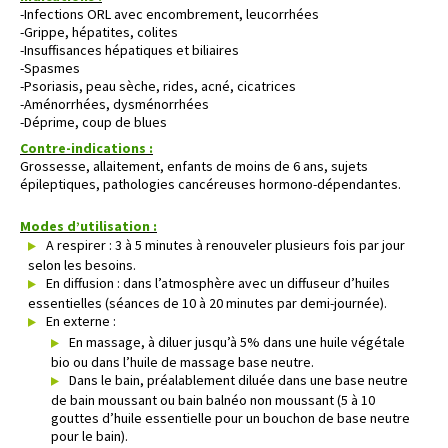
-Infections ORL avec encombrement, leucorrhées
-Grippe, hépatites, colites
-Insuffisances hépatiques et biliaires
-Spasmes
-Psoriasis, peau sèche, rides, acné, cicatrices
-Aménorrhées, dysménorrhées
-Déprime, coup de blues
Contre-indications :
Grossesse, allaitement, enfants de moins de 6 ans, sujets
épileptiques, pathologies cancéreuses hormono-dépendantes.
Modes d’utilisation :
A respirer : 3 à 5 minutes à renouveler plusieurs fois par jour
selon les besoins.
En diffusion : dans l’atmosphère avec un diffuseur d’huiles
essentielles (séances de 10 à 20 minutes par demi-journée).
En externe :
En massage, à diluer jusqu’à 5% dans une huile végétale
bio ou dans l’huile de massage base neutre.
Dans le bain, préalablement diluée dans une base neutre
de bain moussant ou bain balnéo non moussant (5 à 10
gouttes d’huile essentielle pour un bouchon de base neutre
pour le bain).