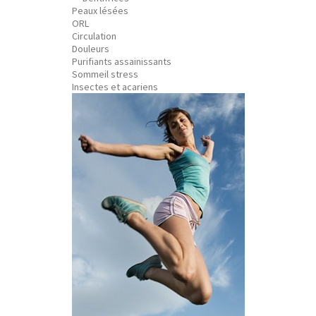
Peaux lésées
ORL
Circulation
Douleurs
Purifiants assainissants
Sommeil stress
Insectes et acariens