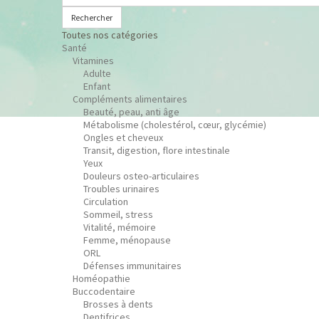
Rechercher
Toutes nos catégories
Santé
Vitamines
Adulte
Enfant
Compléments alimentaires
Beauté, peau, anti âge
Métabolisme (cholestérol, cœur, glycémie)
Ongles et cheveux
Transit, digestion, flore intestinale
Yeux
Douleurs osteo-articulaires
Troubles urinaires
Circulation
Sommeil, stress
Vitalité, mémoire
Femme, ménopause
ORL
Défenses immunitaires
Homéopathie
Buccodentaire
Brosses à dents
Dentifrices