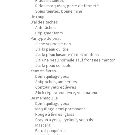
Rides installées
Rides marquées, perte de fermeté
Soins teintés, bonne mine
Je rougis
J'ai des taches
Anti-tâches
Dépigmentants
Par type de peau
Je ne supporte rien
J'ai la peau qui tire
J'ai la peau luisante et des boutons
J'ai une peau normale sauf front nez menton
J'ai la peau sensible
Yeux et lèvres
Démaquillage yeux
Antipoches, anticernes
Contour yeux et lèvres
Stick réparateur lèvre, volumateur
Je me maquille
Démaquillage yeux
Maquillage semi permanent
Rouge à lèvres, gloss
Crayon à yeux, eyeliner, sourcils
Mascara
Fard à paupières