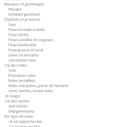
Masques et gommages
Masque
Exfoliant gommant
j'hydrate et je nourris
Soin
Peau normale à mixte
Peau sèche
Peau sensible et rougeurs
Peau intolérante
Peau grasse et acné
Soins cicatrisants
soin bonne mine
J'ai des rides
Soin
Premières rides
Rides installées
Rides marquées, perte de fermeté
Soins teintés, bonne mine
Je rougis
J'ai des taches
Anti-tâches
Dépigmentants
Par type de peau
Je ne supporte rien
J'ai la peau qui tire