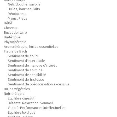
Gels douche, savons
Huiles, baumes, laits
Déodorants
Mains, Pieds
Bébé
Cheveux
Buccodentaire
Diététique
Phytothérapie
Aromathérapie, huiles essentielles
Fleurs de Bach
Sentiment de souci
Sentiment d'incertitude
Sentiment de manque d'intérêt
Sentiment de solitude
Sentiment de sensibilité
Sentiment de tristesse
Sentiment de préoccupation excessive
Huiles végétales
Nutrithérapie
Equilibre digestif
Détente. Relaxation. Sommeil
Vitalité. Performances intellectuelles
Equilibre lipidique