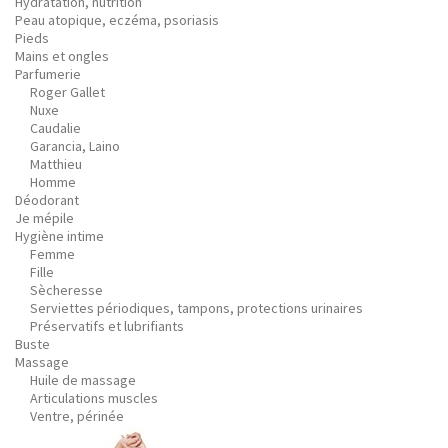
Hydratation, nutrition
Peau atopique, eczéma, psoriasis
Pieds
Mains et ongles
Parfumerie
Roger Gallet
Nuxe
Caudalie
Garancia, Laino
Matthieu
Homme
Déodorant
Je mépile
Hygiène intime
Femme
Fille
Sècheresse
Serviettes périodiques, tampons, protections urinaires
Préservatifs et lubrifiants
Buste
Massage
Huile de massage
Articulations muscles
Ventre, périnée