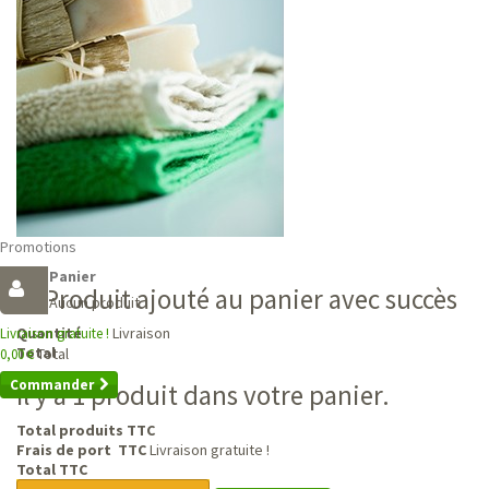
Promotions
Panier
Produit ajouté au panier avec succès
Aucun produit
Livraison
Quantité
Livraison gratuite !
Total
Total
0,00 €
Commander
Il y a 1 produit dans votre panier.
Total produits TTC
Frais de port TTC
Livraison gratuite !
Total TTC