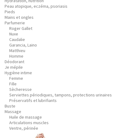
Hydratation, nutrition
Peau atopique, eczéma, psoriasis
Pieds
Mains et ongles
Parfumerie
Roger Gallet
Nuxe
Caudalie
Garancia, Laino
Matthieu
Homme
Déodorant
Je mépile
Hygiène intime
Femme
Fille
Sècheresse
Serviettes périodiques, tampons, protections urinaires
Préservatifs et lubrifiants
Buste
Massage
Huile de massage
Articulations muscles
Ventre, périnée