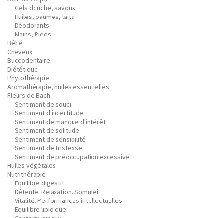
Gels douche, savons
Huiles, baumes, laits
Déodorants
Mains, Pieds
Bébé
Cheveux
Buccodentaire
Diététique
Phytothérapie
Aromathérapie, huiles essentielles
Fleurs de Bach
Sentiment de souci
Sentiment d'incertitude
Sentiment de manque d'intérêt
Sentiment de solitude
Sentiment de sensibilité
Sentiment de tristesse
Sentiment de préoccupation excessive
Huiles végétales
Nutrithérapie
Equilibre digestif
Détente. Relaxation. Sommeil
Vitalité. Performances intellectuelles
Equilibre lipidique