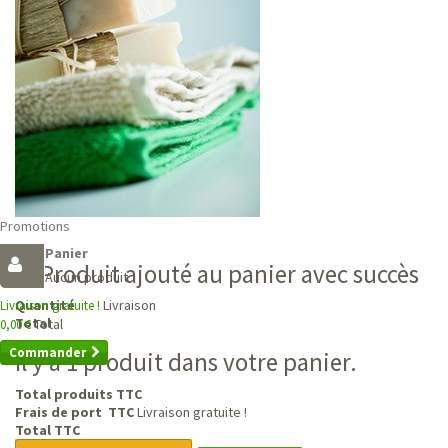
Promotions
Panier
Produit ajouté au panier avec succès
Aucun produit
Livraison
Quantité
Livraison gratuite !
Total
Total
0,00 €
Commander
Il y a 1 produit dans votre panier.
Total produits TTC
Frais de port TTC
Livraison gratuite !
Total TTC