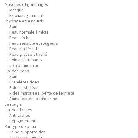
Masques et gommages
Masque
Exfoliant gommant
j'hydrate et je nourris
Soin
Peau normale à mixte
Peau sèche
Peau sensible et rougeurs
Peau intolérante
Peau grasse et acné
Soins cicatrisants
soin bonne mine
J'ai des rides
Soin
Premières rides
Rides installées
Rides marquées, perte de fermeté
Soins teintés, bonne mine
Je rougis
J'ai des taches
Anti-tâches
Dépigmentants
Par type de peau
Je ne supporte rien
J'ai la peau qui tire