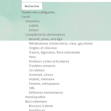
Rechercher
Toutes nos catégories
Santé
Vitamines
Adulte
Enfant
Compléments alimentaires
Beauté, peau, anti âge
Métabolisme (cholestérol, cœur, glycémie)
Ongles et cheveux
Transit, digestion, flore intestinale
Yeux
Douleurs osteo-articulaires
Troubles urinaires
Circulation
Sommeil, stress
Vitalité, mémoire
Femme, ménopause
ORL
Défenses immunitaires
Homéopathie
Buccodentaire
Brosses à dents
Dentifrices