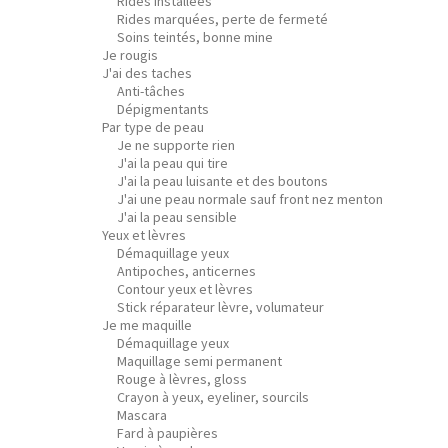
Rides installées
Rides marquées, perte de fermeté
Soins teintés, bonne mine
Je rougis
J'ai des taches
Anti-tâches
Dépigmentants
Par type de peau
Je ne supporte rien
J'ai la peau qui tire
J'ai la peau luisante et des boutons
J'ai une peau normale sauf front nez menton
J'ai la peau sensible
Yeux et lèvres
Démaquillage yeux
Antipoches, anticernes
Contour yeux et lèvres
Stick réparateur lèvre, volumateur
Je me maquille
Démaquillage yeux
Maquillage semi permanent
Rouge à lèvres, gloss
Crayon à yeux, eyeliner, sourcils
Mascara
Fard à paupières