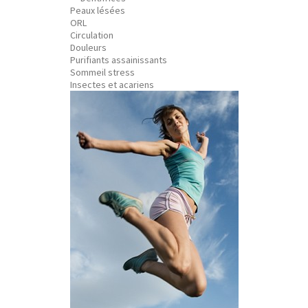
Peaux lésées
ORL
Circulation
Douleurs
Purifiants assainissants
Sommeil stress
Insectes et acariens