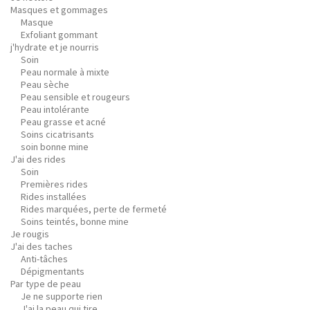
Masques et gommages
Masque
Exfoliant gommant
j'hydrate et je nourris
Soin
Peau normale à mixte
Peau sèche
Peau sensible et rougeurs
Peau intolérante
Peau grasse et acné
Soins cicatrisants
soin bonne mine
J'ai des rides
Soin
Premières rides
Rides installées
Rides marquées, perte de fermeté
Soins teintés, bonne mine
Je rougis
J'ai des taches
Anti-tâches
Dépigmentants
Par type de peau
Je ne supporte rien
J'ai la peau qui tire