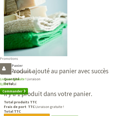
Promotions
Panier
Produit ajouté au panier avec succès
Aucun produit
Livraison
Quantité
Livraison gratuite !
Total
Total
0,00 €
Commander
Il y a 1 produit dans votre panier.
Total produits TTC
Frais de port TTC
Livraison gratuite !
Total TTC