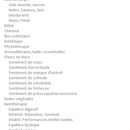
Gels douche, savons
Huiles, baumes, laits
Déodorants
Mains, Pieds
Bébé
Cheveux
Buccodentaire
Diététique
Phytothérapie
Aromathérapie, huiles essentielles
Fleurs de Bach
Sentiment de souci
Sentiment d'incertitude
Sentiment de manque d'intérêt
Sentiment de solitude
Sentiment de sensibilité
Sentiment de tristesse
Sentiment de préoccupation excessive
Huiles végétales
Nutrithérapie
Equilibre digestif
Détente. Relaxation. Sommeil
Vitalité. Performances intellectuelles
Equilibre lipidique