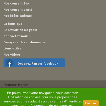
Nos conseils Bio
Nos conseils santé
Nos idées cadeaux
La boutique
Le retrait en magasin
Contactez-nous !
Envoyez votre ordonnance
Liens utiles
Nos vidéos
Devenez Fan sur facebook
Mentions légales
Plan du site
En poursuivant votre navigation, vous acceptez
Conditions générales de vente
l'utilisation de cookies pour vous proposer des
services et offres adaptés à vos centres d'intérêts et
Conception BM Services
Fermer
mesurer la fréquentation de nos services.