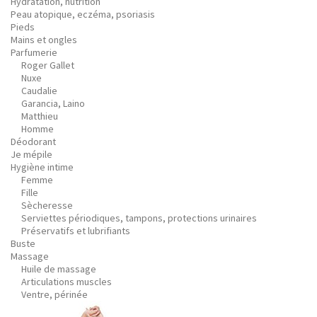
Hydratation, nutrition
Peau atopique, eczéma, psoriasis
Pieds
Mains et ongles
Parfumerie
Roger Gallet
Nuxe
Caudalie
Garancia, Laino
Matthieu
Homme
Déodorant
Je mépile
Hygiène intime
Femme
Fille
Sècheresse
Serviettes périodiques, tampons, protections urinaires
Préservatifs et lubrifiants
Buste
Massage
Huile de massage
Articulations muscles
Ventre, périnée