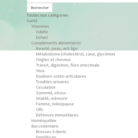
Rechercher
Toutes nos catégories
Santé
Vitamines
Adulte
Enfant
Compléments alimentaires
Beauté, peau, anti âge
Métabolisme (cholestérol, cœur, glycémie)
Ongles et cheveux
Transit, digestion, flore intestinale
Yeux
Douleurs osteo-articulaires
Troubles urinaires
Circulation
Sommeil, stress
Vitalité, mémoire
Femme, ménopause
ORL
Défenses immunitaires
Homéopathie
Buccodentaire
Brosses à dents
Dentifrices