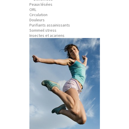
Peaux lésées
ORL
Circulation
Douleurs
Purifiants assainissants
Sommeil stress
Insectes et acariens