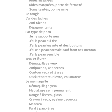
Rides installées
Rides marquées, perte de fermeté
Soins teintés, bonne mine
Je rougis
J'ai des taches
Anti-tâches
Dépigmentants
Par type de peau
Je ne supporte rien
J'ai la peau qui tire
J'ai la peau luisante et des boutons
J'ai une peau normale sauf front nez menton
J'ai la peau sensible
Yeux et lèvres
Démaquillage yeux
Antipoches, anticernes
Contour yeux et lèvres
Stick réparateur lèvre, volumateur
Je me maquille
Démaquillage yeux
Maquillage semi permanent
Rouge à lèvres, gloss
Crayon à yeux, eyeliner, sourcils
Mascara
Fard à paupières