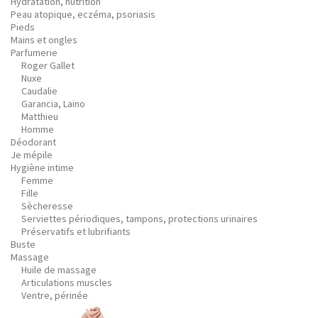
Hydratation, nutrition
Peau atopique, eczéma, psoriasis
Pieds
Mains et ongles
Parfumerie
Roger Gallet
Nuxe
Caudalie
Garancia, Laino
Matthieu
Homme
Déodorant
Je mépile
Hygiène intime
Femme
Fille
Sècheresse
Serviettes périodiques, tampons, protections urinaires
Préservatifs et lubrifiants
Buste
Massage
Huile de massage
Articulations muscles
Ventre, périnée