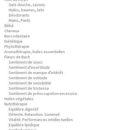
Gels douche, savons
Huiles, baumes, laits
Déodorants
Mains, Pieds
Bébé
Cheveux
Buccodentaire
Diététique
Phytothérapie
Aromathérapie, huiles essentielles
Fleurs de Bach
Sentiment de souci
Sentiment d'incertitude
Sentiment de manque d'intérêt
Sentiment de solitude
Sentiment de sensibilité
Sentiment de tristesse
Sentiment de préoccupation excessive
Huiles végétales
Nutrithérapie
Equilibre digestif
Détente. Relaxation. Sommeil
Vitalité. Performances intellectuelles
Equilibre lipidique