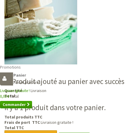
Promotions
Panier
Produit ajouté au panier avec succès
Aucun produit
Livraison
Quantité
Livraison gratuite !
Total
Total
0,00 €
Commander
Il y a 1 produit dans votre panier.
Total produits TTC
Frais de port TTC
Livraison gratuite !
Total TTC