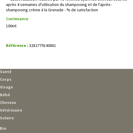
après 4 semaines d'utilisation du shampooing et de l'après-
shampooing crème à la Grenade - % de satisfaction
Contenance
100ml
Référence :
3282779140881
Santé
Corps
Visage
Bébé
Cheveux
Vétérinaire
Solaire
Bio