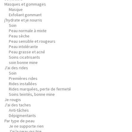
Masques et gommages
Masque
Exfoliant gommant
j'hydrate et je nourris
Soin
Peau normale à mixte
Peau sèche
Peau sensible et rougeurs
Peau intolérante
Peau grasse et acné
Soins cicatrisants
soin bonne mine
J'ai des rides
Soin
Premières rides
Rides installées
Rides marquées, perte de fermeté
Soins teintés, bonne mine
Je rougis
J'ai des taches
Anti-tâches
Dépigmentants
Par type de peau
Je ne supporte rien
J'ai la peau qui tire