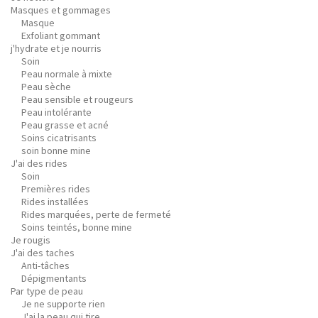
Masques et gommages
Masque
Exfoliant gommant
j'hydrate et je nourris
Soin
Peau normale à mixte
Peau sèche
Peau sensible et rougeurs
Peau intolérante
Peau grasse et acné
Soins cicatrisants
soin bonne mine
J'ai des rides
Soin
Premières rides
Rides installées
Rides marquées, perte de fermeté
Soins teintés, bonne mine
Je rougis
J'ai des taches
Anti-tâches
Dépigmentants
Par type de peau
Je ne supporte rien
J'ai la peau qui tire