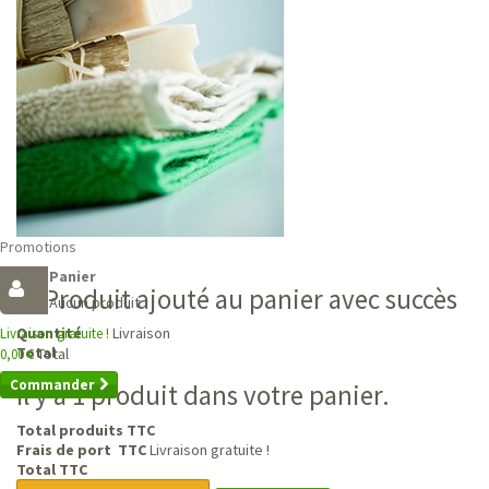
Promotions
Panier
Produit ajouté au panier avec succès
Aucun produit
Livraison
Quantité
Livraison gratuite !
Total
Total
0,00 €
Commander
Il y a 1 produit dans votre panier.
Total produits TTC
Frais de port TTC
Livraison gratuite !
Total TTC