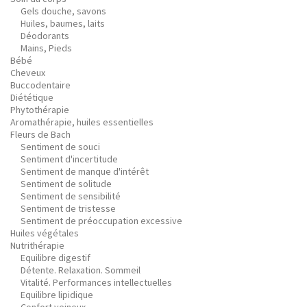
Gels douche, savons
Huiles, baumes, laits
Déodorants
Mains, Pieds
Bébé
Cheveux
Buccodentaire
Diététique
Phytothérapie
Aromathérapie, huiles essentielles
Fleurs de Bach
Sentiment de souci
Sentiment d'incertitude
Sentiment de manque d'intérêt
Sentiment de solitude
Sentiment de sensibilité
Sentiment de tristesse
Sentiment de préoccupation excessive
Huiles végétales
Nutrithérapie
Equilibre digestif
Détente. Relaxation. Sommeil
Vitalité. Performances intellectuelles
Equilibre lipidique