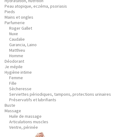
Hydratation, nutrition
Peau atopique, eczéma, psoriasis
Pieds
Mains et ongles
Parfumerie
Roger Gallet
Nuxe
Caudalie
Garancia, Laino
Matthieu
Homme
Déodorant
Je mépile
Hygiène intime
Femme
Fille
Sècheresse
Serviettes périodiques, tampons, protections urinaires
Préservatifs et lubrifiants
Buste
Massage
Huile de massage
Articulations muscles
Ventre, périnée