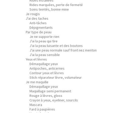
Rides installées
Rides marquées, perte de fermeté
Soins teintés, bonne mine
Je rougis
J'ai des taches
Anti-tâches
Dépigmentants
Par type de peau
Je ne supporte rien
J'ai la peau qui tire
J'ai la peau luisante et des boutons
J'ai une peau normale sauf front nez menton
J'ai la peau sensible
Yeux et lèvres
Démaquillage yeux
Antipoches, anticernes
Contour yeux et lèvres
Stick réparateur lèvre, volumateur
Je me maquille
Démaquillage yeux
Maquillage semi permanent
Rouge à lèvres, gloss
Crayon à yeux, eyeliner, sourcils
Mascara
Fard à paupières