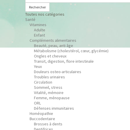
Rechercher
Toutes nos catégories
Santé
Vitamines
Adulte
Enfant
Compléments alimentaires
Beauté, peau, anti âge
Métabolisme (cholestérol, cœur, glycémie)
Ongles et cheveux
Transit, digestion, flore intestinale
Yeux
Douleurs osteo-articulaires
Troubles urinaires
Circulation
Sommeil, stress
Vitalité, mémoire
Femme, ménopause
ORL
Défenses immunitaires
Homéopathie
Buccodentaire
Brosses à dents
Dentifrices