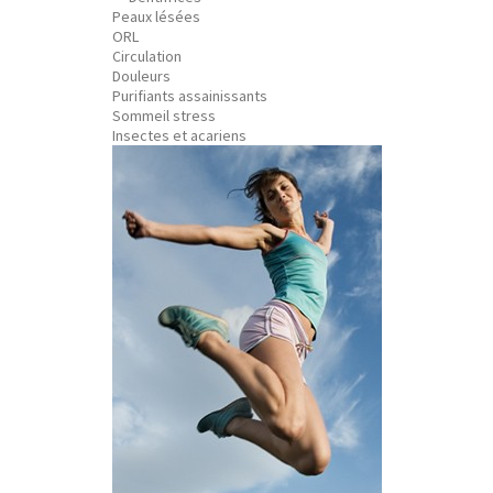
Peaux lésées
ORL
Circulation
Douleurs
Purifiants assainissants
Sommeil stress
Insectes et acariens