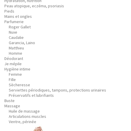
Hydratation, nutrition
Peau atopique, eczéma, psoriasis
Pieds
Mains et ongles
Parfumerie
Roger Gallet
Nuxe
Caudalie
Garancia, Laino
Matthieu
Homme
Déodorant
Je mépile
Hygiène intime
Femme
Fille
Sècheresse
Serviettes périodiques, tampons, protections urinaires
Préservatifs et lubrifiants
Buste
Massage
Huile de massage
Articulations muscles
Ventre, périnée