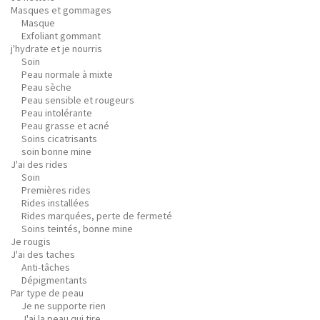
Masques et gommages
Masque
Exfoliant gommant
j'hydrate et je nourris
Soin
Peau normale à mixte
Peau sèche
Peau sensible et rougeurs
Peau intolérante
Peau grasse et acné
Soins cicatrisants
soin bonne mine
J'ai des rides
Soin
Premières rides
Rides installées
Rides marquées, perte de fermeté
Soins teintés, bonne mine
Je rougis
J'ai des taches
Anti-tâches
Dépigmentants
Par type de peau
Je ne supporte rien
J'ai la peau qui tire