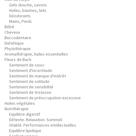
Gels douche, savons
Huiles, baumes, laits
Déodorants
Mains, Pieds
Bébé
Cheveux
Buccodentaire
Diététique
Phytothérapie
Aromathérapie, huiles essentielles
Fleurs de Bach
Sentiment de souci
Sentiment d'incertitude
Sentiment de manque d'intérêt
Sentiment de solitude
Sentiment de sensibilité
Sentiment de tristesse
Sentiment de préoccupation excessive
Huiles végétales
Nutrithérapie
Equilibre digestif
Détente. Relaxation. Sommeil
Vitalité. Performances intellectuelles
Equilibre lipidique