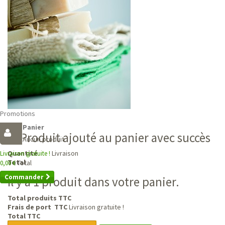
Promotions
Panier
Produit ajouté au panier avec succès
Aucun produit
Livraison
Quantité
Livraison gratuite !
Total
Total
0,00 €
Commander
Il y a 1 produit dans votre panier.
Total produits TTC
Frais de port TTC
Livraison gratuite !
Total TTC