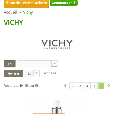
Continuer mes achats
Commander
Accueil
Vichy
VICHY
Tri
--
par page
Montrer
12
Résultats 49 - 58 sur 58.
1
2
3
4
5