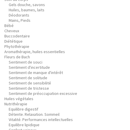
Gels douche, savons
Huiles, baumes, laits
Déodorants
Mains, Pieds
Bébé
Cheveux
Buccodentaire
Diététique
Phytothérapie
Aromathérapie, huiles essentielles
Fleurs de Bach
Sentiment de souci
Sentiment d'incertitude
Sentiment de manque d'intérêt
Sentiment de solitude
Sentiment de sensibilité
Sentiment de tristesse
Sentiment de préoccupation excessive
Huiles végétales
Nutrithérapie
Equilibre digestif
Détente. Relaxation. Sommeil
Vitalité. Performances intellectuelles
Equilibre lipidique