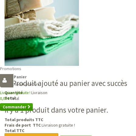
Promotions
Panier
Produit ajouté au panier avec succès
Aucun produit
Livraison
Quantité
Livraison gratuite !
Total
Total
0,00 €
Commander
Il y a 1 produit dans votre panier.
Total produits TTC
Frais de port TTC
Livraison gratuite !
Total TTC