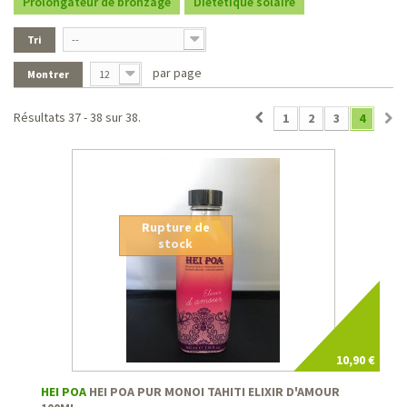
Prolongateur de bronzage
Diététique solaire
Tri
--
par page
Montrer
12
Résultats 37 - 38 sur 38.
1
2
3
4
Rupture de
stock
10,90 €
HEI POA
HEI POA PUR MONOI TAHITI ELIXIR D'AMOUR