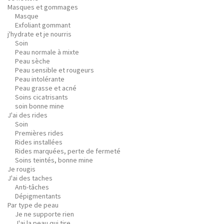
Masques et gommages
Masque
Exfoliant gommant
j'hydrate et je nourris
Soin
Peau normale à mixte
Peau sèche
Peau sensible et rougeurs
Peau intolérante
Peau grasse et acné
Soins cicatrisants
soin bonne mine
J'ai des rides
Soin
Premières rides
Rides installées
Rides marquées, perte de fermeté
Soins teintés, bonne mine
Je rougis
J'ai des taches
Anti-tâches
Dépigmentants
Par type de peau
Je ne supporte rien
J'ai la peau qui tire