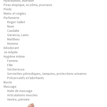
Hydratation, nutrition
Peau atopique, eczéma, psoriasis
Pieds
Mains et ongles
Parfumerie
Roger Gallet
Nuxe
Caudalie
Garancia, Laino
Matthieu
Homme
Déodorant
Je mépile
Hygiène intime
Femme
Fille
Sècheresse
Serviettes périodiques, tampons, protections urinaires
Préservatifs et lubrifiants
Buste
Massage
Huile de massage
Articulations muscles
Ventre, périnée