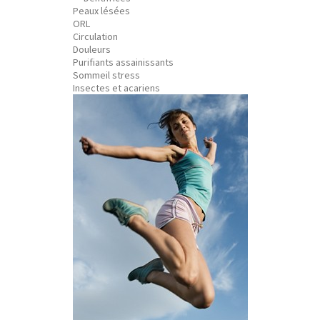
Peaux lésées
ORL
Circulation
Douleurs
Purifiants assainissants
Sommeil stress
Insectes et acariens