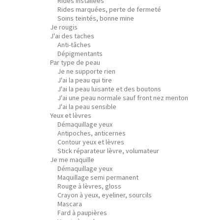
Rides installées
Rides marquées, perte de fermeté
Soins teintés, bonne mine
Je rougis
J'ai des taches
Anti-tâches
Dépigmentants
Par type de peau
Je ne supporte rien
J'ai la peau qui tire
J'ai la peau luisante et des boutons
J'ai une peau normale sauf front nez menton
J'ai la peau sensible
Yeux et lèvres
Démaquillage yeux
Antipoches, anticernes
Contour yeux et lèvres
Stick réparateur lèvre, volumateur
Je me maquille
Démaquillage yeux
Maquillage semi permanent
Rouge à lèvres, gloss
Crayon à yeux, eyeliner, sourcils
Mascara
Fard à paupières