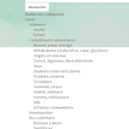
Rechercher
Toutes nos catégories
Santé
Vitamines
Adulte
Enfant
Compléments alimentaires
Beauté, peau, anti âge
Métabolisme (cholestérol, cœur, glycémie)
Ongles et cheveux
Transit, digestion, flore intestinale
Yeux
Douleurs osteo-articulaires
Troubles urinaires
Circulation
Sommeil, stress
Vitalité, mémoire
Femme, ménopause
ORL
Défenses immunitaires
Homéopathie
Buccodentaire
Brosses à dents
Dentifrices