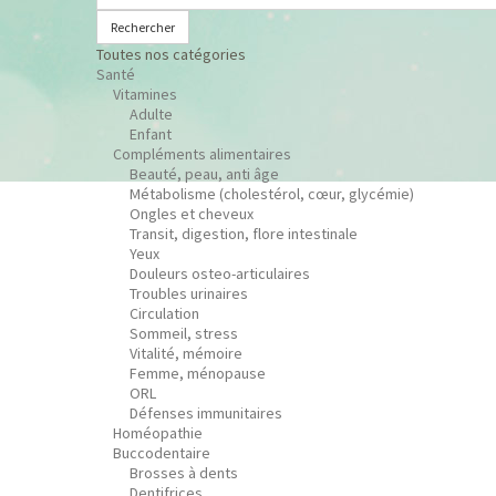
Rechercher
Toutes nos catégories
Santé
Vitamines
Adulte
Enfant
Compléments alimentaires
Beauté, peau, anti âge
Métabolisme (cholestérol, cœur, glycémie)
Ongles et cheveux
Transit, digestion, flore intestinale
Yeux
Douleurs osteo-articulaires
Troubles urinaires
Circulation
Sommeil, stress
Vitalité, mémoire
Femme, ménopause
ORL
Défenses immunitaires
Homéopathie
Buccodentaire
Brosses à dents
Dentifrices