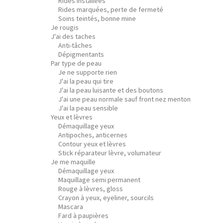
Rides installées
Rides marquées, perte de fermeté
Soins teintés, bonne mine
Je rougis
J'ai des taches
Anti-tâches
Dépigmentants
Par type de peau
Je ne supporte rien
J'ai la peau qui tire
J'ai la peau luisante et des boutons
J'ai une peau normale sauf front nez menton
J'ai la peau sensible
Yeux et lèvres
Démaquillage yeux
Antipoches, anticernes
Contour yeux et lèvres
Stick réparateur lèvre, volumateur
Je me maquille
Démaquillage yeux
Maquillage semi permanent
Rouge à lèvres, gloss
Crayon à yeux, eyeliner, sourcils
Mascara
Fard à paupières