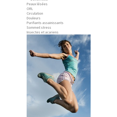
Peaux lésées
ORL
Circulation
Douleurs
Purifiants assainissants
Sommeil stress
Insectes et acariens