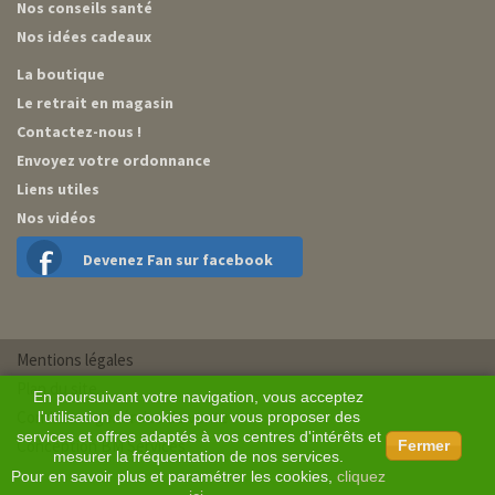
Nos conseils santé
Nos idées cadeaux
La boutique
Le retrait en magasin
Contactez-nous !
Envoyez votre ordonnance
Liens utiles
Nos vidéos
Devenez Fan sur facebook
Mentions légales
Plan du site
En poursuivant votre navigation, vous acceptez
Conditions générales de vente
l'utilisation de cookies pour vous proposer des
services et offres adaptés à vos centres d'intérêts et
Conception BM Services
Fermer
mesurer la fréquentation de nos services.
Pour en savoir plus et paramétrer les cookies,
cliquez