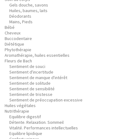
Gels douche, savons
Huiles, baumes, laits
Déodorants
Mains, Pieds
Bébé
Cheveux
Buccodentaire
Diététique
Phytothérapie
Aromathérapie, huiles essentielles
Fleurs de Bach
Sentiment de souci
Sentiment d'incertitude
Sentiment de manque d'intérêt
Sentiment de solitude
Sentiment de sensibilité
Sentiment de tristesse
Sentiment de préoccupation excessive
Huiles végétales
Nutrithérapie
Equilibre digestif
Détente. Relaxation. Sommeil
Vitalité. Performances intellectuelles
Equilibre lipidique