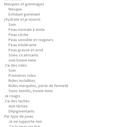
Masques et gommages
Masque
Exfoliant gommant
j'hydrate et je nourris
Soin
Peau normale à mixte
Peau sèche
Peau sensible et rougeurs
Peau intolérante
Peau grasse et acné
Soins cicatrisants
soin bonne mine
J'ai des rides
Soin
Premières rides
Rides installées
Rides marquées, perte de fermeté
Soins teintés, bonne mine
Je rougis
J'ai des taches
Anti-tâches
Dépigmentants
Par type de peau
Je ne supporte rien
J'ai la peau qui tire