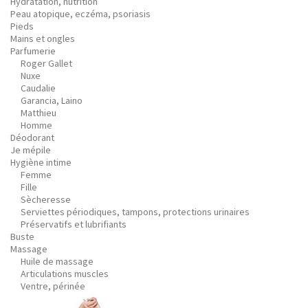
Hydratation, nutrition
Peau atopique, eczéma, psoriasis
Pieds
Mains et ongles
Parfumerie
Roger Gallet
Nuxe
Caudalie
Garancia, Laino
Matthieu
Homme
Déodorant
Je mépile
Hygiène intime
Femme
Fille
Sècheresse
Serviettes périodiques, tampons, protections urinaires
Préservatifs et lubrifiants
Buste
Massage
Huile de massage
Articulations muscles
Ventre, périnée