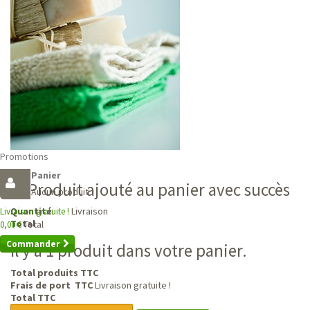
Promotions
Panier
Produit ajouté au panier avec succès
Aucun produit
Livraison
Quantité
Livraison gratuite !
Total
Total
0,00 €
Commander
Il y a 1 produit dans votre panier.
Total produits TTC
Frais de port TTC
Livraison gratuite !
Total TTC