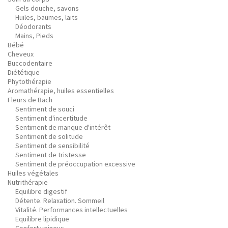
Gels douche, savons
Huiles, baumes, laits
Déodorants
Mains, Pieds
Bébé
Cheveux
Buccodentaire
Diététique
Phytothérapie
Aromathérapie, huiles essentielles
Fleurs de Bach
Sentiment de souci
Sentiment d'incertitude
Sentiment de manque d'intérêt
Sentiment de solitude
Sentiment de sensibilité
Sentiment de tristesse
Sentiment de préoccupation excessive
Huiles végétales
Nutrithérapie
Equilibre digestif
Détente. Relaxation. Sommeil
Vitalité. Performances intellectuelles
Equilibre lipidique