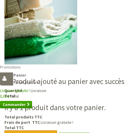
Promotions
Panier
Produit ajouté au panier avec succès
Aucun produit
Livraison
Quantité
Livraison gratuite !
Total
Total
0,00 €
Commander
Il y a 1 produit dans votre panier.
Total produits TTC
Frais de port TTC
Livraison gratuite !
Total TTC