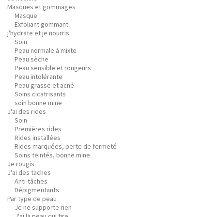
Masques et gommages
Masque
Exfoliant gommant
j'hydrate et je nourris
Soin
Peau normale à mixte
Peau sèche
Peau sensible et rougeurs
Peau intolérante
Peau grasse et acné
Soins cicatrisants
soin bonne mine
J'ai des rides
Soin
Premières rides
Rides installées
Rides marquées, perte de fermeté
Soins teintés, bonne mine
Je rougis
J'ai des taches
Anti-tâches
Dépigmentants
Par type de peau
Je ne supporte rien
J'ai la peau qui tire