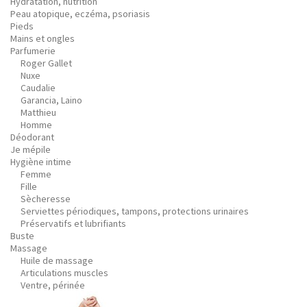
Hydratation, nutrition
Peau atopique, eczéma, psoriasis
Pieds
Mains et ongles
Parfumerie
Roger Gallet
Nuxe
Caudalie
Garancia, Laino
Matthieu
Homme
Déodorant
Je mépile
Hygiène intime
Femme
Fille
Sècheresse
Serviettes périodiques, tampons, protections urinaires
Préservatifs et lubrifiants
Buste
Massage
Huile de massage
Articulations muscles
Ventre, périnée