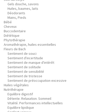
Gels douche, savons
Huiles, baumes, laits
Déodorants
Mains, Pieds
Bébé
Cheveux
Buccodentaire
Diététique
Phytothérapie
Aromathérapie, huiles essentielles
Fleurs de Bach
Sentiment de souci
Sentiment d'incertitude
Sentiment de manque d'intérêt
Sentiment de solitude
Sentiment de sensibilité
Sentiment de tristesse
Sentiment de préoccupation excessive
Huiles végétales
Nutrithérapie
Equilibre digestif
Détente. Relaxation. Sommeil
Vitalité. Performances intellectuelles
Equilibre lipidique