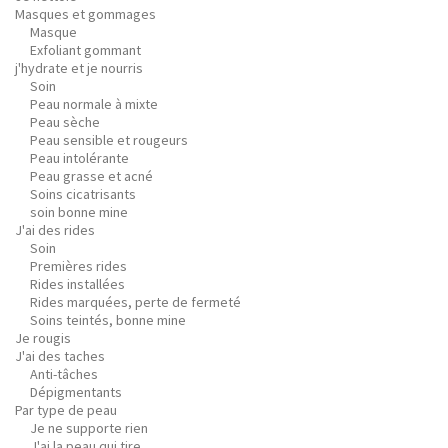
Masques et gommages
Masque
Exfoliant gommant
j'hydrate et je nourris
Soin
Peau normale à mixte
Peau sèche
Peau sensible et rougeurs
Peau intolérante
Peau grasse et acné
Soins cicatrisants
soin bonne mine
J'ai des rides
Soin
Premières rides
Rides installées
Rides marquées, perte de fermeté
Soins teintés, bonne mine
Je rougis
J'ai des taches
Anti-tâches
Dépigmentants
Par type de peau
Je ne supporte rien
J'ai la peau qui tire