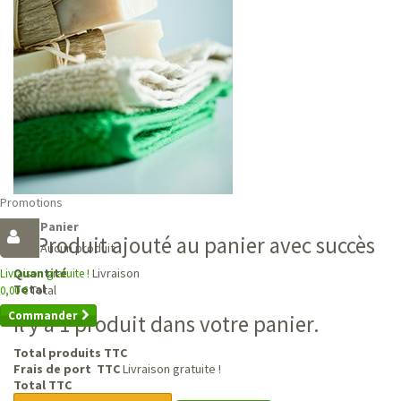
Promotions
Panier
Produit ajouté au panier avec succès
Aucun produit
Livraison
Quantité
Livraison gratuite !
Total
Total
0,00 €
Commander
Il y a 1 produit dans votre panier.
Total produits TTC
Frais de port TTC
Livraison gratuite !
Total TTC