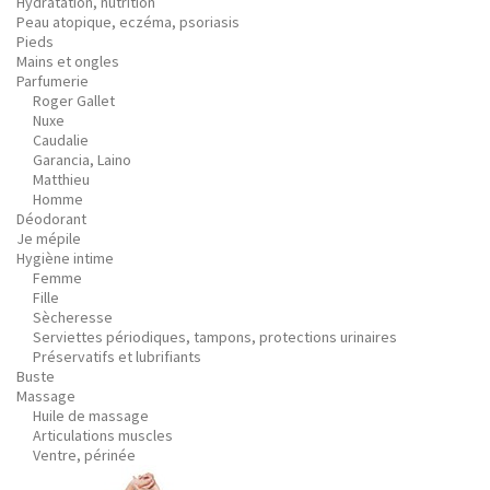
Hydratation, nutrition
Peau atopique, eczéma, psoriasis
Pieds
Mains et ongles
Parfumerie
Roger Gallet
Nuxe
Caudalie
Garancia, Laino
Matthieu
Homme
Déodorant
Je mépile
Hygiène intime
Femme
Fille
Sècheresse
Serviettes périodiques, tampons, protections urinaires
Préservatifs et lubrifiants
Buste
Massage
Huile de massage
Articulations muscles
Ventre, périnée